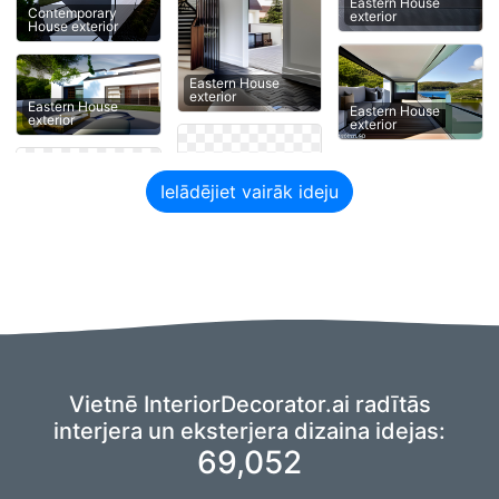
Eastern House
Contemporary
exterior
House exterior
Eastern House
exterior
Eastern House
Eastern House
exterior
exterior
Ielādējiet vairāk ideju
Vietnē InteriorDecorator.ai radītās
interjera un eksterjera dizaina idejas:
69,052