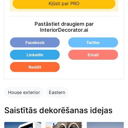
Kļūsti par PRO
Pastāstiet draugiem par
InteriorDecorator.ai
Facebook
Twitter
LinkedIn
Email
Reddit
House exterior
Eastern
Saistītās dekorēšanas idejas