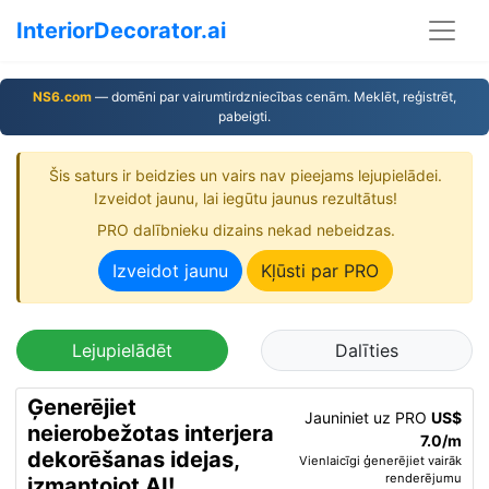
InteriorDecorator.ai
NS6.com
— domēni par vairumtirdzniecības cenām. Meklēt, reģistrēt,
pabeigti.
Šis saturs ir beidzies un vairs nav pieejams lejupielādei.
Izveidot jaunu, lai iegūtu jaunus rezultātus!
PRO dalībnieku dizains nekad nebeidzas.
Izveidot jaunu
Kļūsti par PRO
Lejupielādēt
Dalīties
Ģenerējiet
Jauniniet uz PRO
US$
neierobežotas interjera
7.0/m
dekorēšanas idejas,
Vienlaicīgi ģenerējiet vairāk
renderējumu
izmantojot AI!