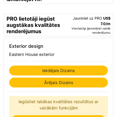
PRO lietotāji iegūst
Jauniniet uz PRO
US$
7.0/m
augstākas kvalitātes
Vienlaicīgi ģenerējiet vairāk
renderējumus
renderējumu
Exterior design
Eastern House exterior
Iekšējais Dizains
Ārējais Dizains
Iegūstiet labākas kvalitātes rezultātus ar
vairākām funkcijām