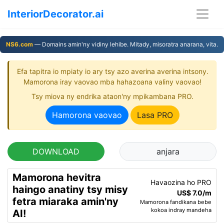
InteriorDecorator.ai
NS6.com
— Domains amin'ny vidiny lehibe. Mitady, misoratra anarana, vita.
Efa tapitra io mpiaty io ary tsy azo averina averina intsony.
Mamorona iray vaovao mba hahazoana valiny vaovao!
Tsy miova ny endrika ataon'ny mpikambana PRO.
Hamorona vaovao
Lasa PRO
DOWNLOAD
anjara
Mamorona hevitra
Havaozina ho PRO
haingo anatiny tsy misy
US$ 7.0/m
fetra miaraka amin'ny
Mamorona fandikana bebe
kokoa indray mandeha
AI!