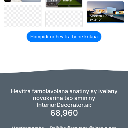
Eastern House
exterior
Modern House
exterior
Hampiditra hevitra bebe kokoa
Hevitra famolavolana anatiny sy ivelany
novokarina tao amin'ny
InteriorDecorator.ai:
68,960