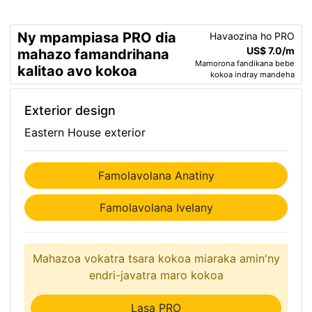
Ny mpampiasa PRO dia
Havaozina ho PRO
US$ 7.0/m
mahazo famandrihana
Mamorona fandikana bebe
kalitao avo kokoa
kokoa indray mandeha
Exterior design
Eastern House exterior
Famolavolana Anatiny
Famolavolana Ivelany
Mahazoa vokatra tsara kokoa miaraka amin'ny
endri-javatra maro kokoa
Lasa PRO