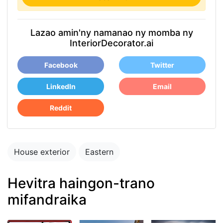
Lazao amin'ny namanao ny momba ny
InteriorDecorator.ai
Facebook
Twitter
LinkedIn
Email
Reddit
House exterior
Eastern
Hevitra haingon-trano
mifandraika