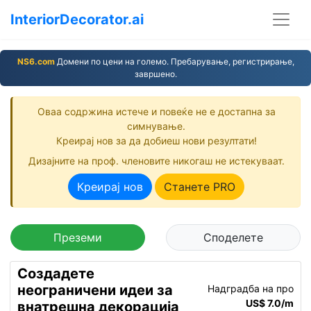
InteriorDecorator.ai
NS6.com
Домени по цени на големо. Пребарување, регистрирање,
завршено.
Оваа содржина истече и повеќе не е достапна за
симнување.
Креирај нов за да добиеш нови резултати!
Дизајните на проф. членовите никогаш не истекуваат.
Креирај нов
Станете PRO
Преземи
Споделете
Создадете
неограничени идеи за
Надградба на про
US$ 7.0/m
внатрешна декорација