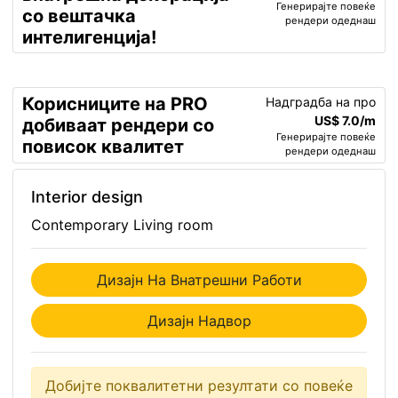
Генерирајте повеќе
со вештачка
рендери одеднаш
интелигенција!
Корисниците на PRO
Надградба на про
US$ 7.0/m
добиваат рендери со
Генерирајте повеќе
повисок квалитет
рендери одеднаш
Interior design
Contemporary Living room
Дизајн На Внатрешни Работи
Дизајн Надвор
Добијте поквалитетни резултати со повеќе