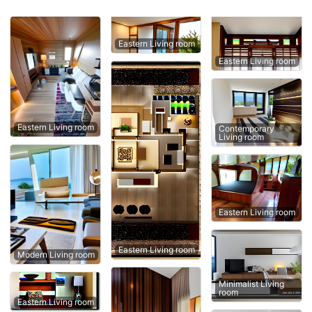
Eastern Living room
Eastern Living room
Eastern Living room
Contemporary
Living room
Eastern Living room
Eastern Living room
Modern Living room
Minimalist Living
room
Eastern Living room