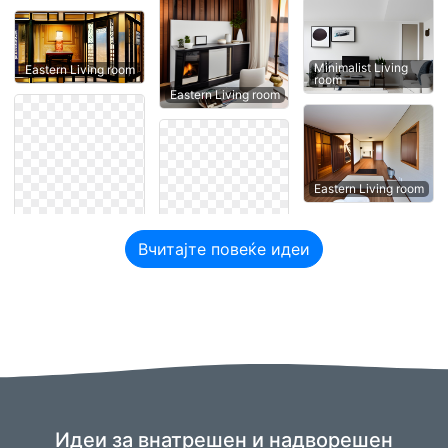
Minimalist Living
Eastern Living room
room
Eastern Living room
Eastern Living room
Вчитајте повеќе идеи
Идеи за внатрешен и надворешен