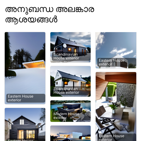
അനുബന്ധ അലങ്കാര
ആശയങ്ങൾ
Scandinavian
House exterior
Eastern House
exterior
Scandinavian
House exterior
Eastern House
exterior
Modern House
exterior
Eastern House
exterior
Eastern House