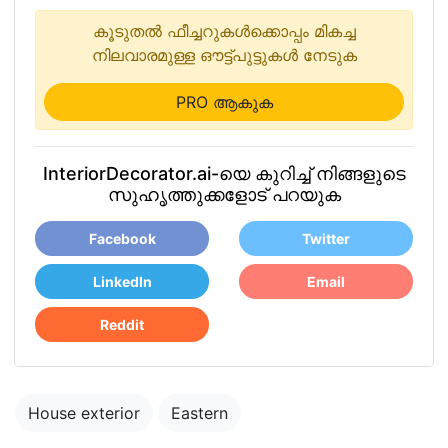
കൂടുതൽ ഫീച്ചറുകൾക്കൊപ്പം മികച്ച
നിലവാരമുള്ള ഔട്ട്പുട്ടുകൾ നേടുക
PRO ആകുക
InteriorDecorator.ai-യെ കുറിച്ച് നിങ്ങളുടെ
സുഹൃത്തുക്കളോട് പറയുക
Facebook
Twitter
LinkedIn
Email
Reddit
House exterior
Eastern