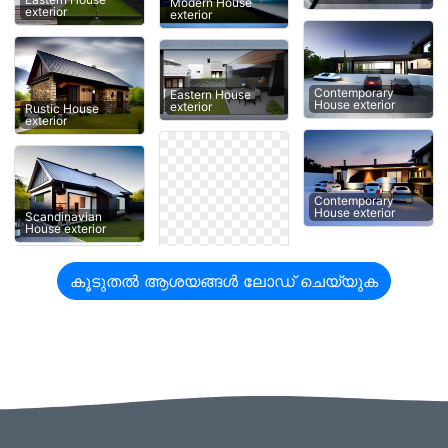
Modern House
exterior
exterior
Contemporary
Eastern House
House exterior
exterior
Rustic House
exterior
Contemporary
House exterior
Scandinavian
House exterior
കൂടുതൽ ആശയങ്ങൾ ലോഡ് ചെയ്യുക