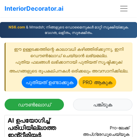
InteriorDecorator.ai
NS6.com
& Mmadsh; നിങ്ങളുടെ ഡൊമൈനുകള്‍ മാറ്റി സൂക്ഷിയ്ക്കുക.
വേഗത, ലളിതം, സുരക്ഷിതം.
ഈ ഉള്ളടക്കത്തിന്റെ കാലാവധി കഴിഞ്ഞിരിക്കുന്നു, ഇനി
ഡൌണ്‍ലോഡ് ചെയ്യാന്‍ ലഭ്യമല്ല.
പുതിയ ഫലങ്ങൾ ലഭിക്കാനായി പുതിയത്‌ സൃഷ്ടിക്കുക!
അംഗങ്ങളുടെ രൂപകല്പനകള്‍ ഒരിക്കലും അവസാനിക്കില്ല.
പുതിയത് ഉണ്ടാക്കുക
PRO ആകുക
ഡൗൺലോഡ്
പങ്കിടുക
AI ഉപയോഗിച്ച്
പരിധിയില്ലാത്ത
Pro-ലേക്ക്
അപ്ഗ്രേഡുചെയ്യുക
ഇൻ്റീരിയർ