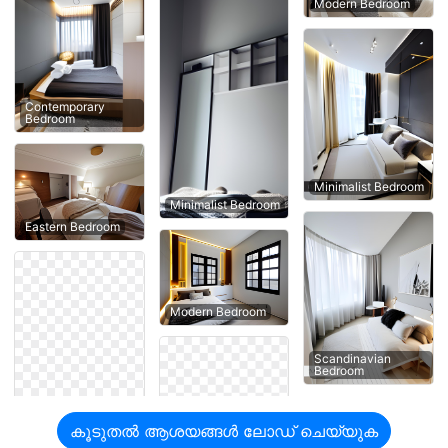
Modern Bedroom
Contemporary
Bedroom
Minimalist Bedroom
Minimalist Bedroom
Eastern Bedroom
Modern Bedroom
Scandinavian
Bedroom
കൂടുതൽ ആശയങ്ങൾ ലോഡ് ചെയ്യുക