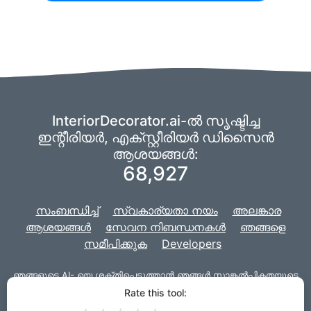
InteriorDecorator.ai-ൽ സൃഷ്ടിച്ച
ഇന്റീരിയർ, എക്സ്റ്റീരിയർ ഡിസൈൻ
ആശയങ്ങൾ:
68,927
സംബന്ധിച്ച്
സ്വകാര്യതാ നയം
അലങ്കാര
ആശയങ്ങൾ
സേവന നിബന്ധനകൾ
ഞങ്ങളെ
സമീപിക്കുക
Developers
ഞങ്ങളുടെ
AI-
യെ ശക്തിപ്പെടുത്താൻ ഞങ്ങൾ സാങ്കൽപ്പികതയുടെ
ഒരു ഫോർക്ക് ഉപയോഗിക്കുന്നു,
ഞങ്ങളുടെ പ്രോജക്‌റ്റ്
Rate this tool:
വെബ്‌സൈറ്റിനായി
ജാങ്കോയ്‌ക്കൊപ്പം
വികസിപ്പിച്ചെടുത്തതാണ്.