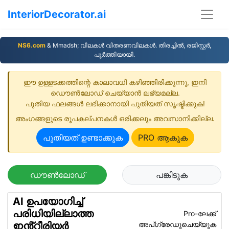
InteriorDecorator.ai
NS6.com
& Mmadsh; വിലകള്‍ വിതരണവിലകള്‍. തിരച്ചില്‍, രജിസ്റ്റര്‍,
പൂര്‍ത്തിയായി.
ഈ ഉള്ളടക്കത്തിന്റെ കാലാവധി കഴിഞ്ഞിരിക്കുന്നു, ഇനി
ഡൌണ്‍ലോഡ് ചെയ്യാന്‍ ലഭ്യമല്ല.
പുതിയ ഫലങ്ങൾ ലഭിക്കാനായി പുതിയത്‌ സൃഷ്ടിക്കുക!
അംഗങ്ങളുടെ രൂപകല്പനകള്‍ ഒരിക്കലും അവസാനിക്കില്ല.
പുതിയത് ഉണ്ടാക്കുക
PRO ആകുക
ഡൗൺലോഡ്
പങ്കിടുക
AI ഉപയോഗിച്ച്
പരിധിയില്ലാത്ത
Pro-ലേക്ക്
അപ്ഗ്രേഡുചെയ്യുക
ഇൻ്റീരിയർ