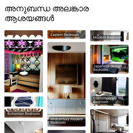
അനുബന്ധ അലങ്കാര
ആശയങ്ങൾ
Eastern Bedroom
Modern Bedroom
Japanese design
Bedroom
Contemporary
Bedroom
Bohemian Bedroom
Midcentury modern
Bedroom