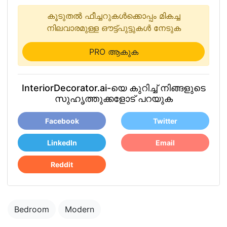
കൂടുതൽ ഫീച്ചറുകൾക്കൊപ്പം മികച്ച
നിലവാരമുള്ള ഔട്ട്പുട്ടുകൾ നേടുക
PRO ആകുക
InteriorDecorator.ai-യെ കുറിച്ച് നിങ്ങളുടെ
സുഹൃത്തുക്കളോട് പറയുക
Facebook
Twitter
LinkedIn
Email
Reddit
Bedroom
Modern