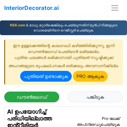
InteriorDecorator.ai
NS6.com
& മാധു; മറ്റാര്‍ക്കെങ്കിലും ചെയ്യുന്നതിന് മുന്‍പ് നിങ്ങളുടെ
ഡൊമെയ്നിനെ റെജിസ്റ്റര്‍ ചെയ്യുക.
ഈ ഉള്ളടക്കത്തിന്റെ കാലാവധി കഴിഞ്ഞിരിക്കുന്നു, ഇനി
ഡൌണ്‍ലോഡ് ചെയ്യാന്‍ ലഭ്യമല്ല.
പുതിയ ഫലങ്ങൾ ലഭിക്കാനായി പുതിയത്‌ സൃഷ്ടിക്കുക!
അംഗങ്ങളുടെ രൂപകല്പനകള്‍ ഒരിക്കലും അവസാനിക്കില്ല.
പുതിയത് ഉണ്ടാക്കുക
PRO ആകുക
ഡൗൺലോഡ്
പങ്കിടുക
AI ഉപയോഗിച്ച്
പരിധിയില്ലാത്ത
Pro-ലേക്ക്
അപ്ഗ്രേഡുചെയ്യുക
ഇൻ്റീരിയർ