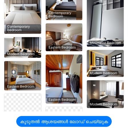
Contemporary
Bedroom
Contemporary
Bedroom
Minimalist Bedroom
Eastern Bedroom
Modern Bedroom
Modern Bedroom
Eastern Bedroom
Eastern Bedroom
Modern Bedroom
കൂടുതൽ ആശയങ്ങൾ ലോഡ് ചെയ്യുക