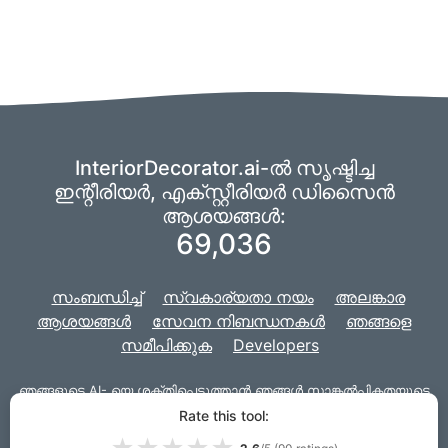
InteriorDecorator.ai-ൽ സൃഷ്ടിച്ച
ഇന്റീരിയർ, എക്സ്റ്റീരിയർ ഡിസൈൻ
ആശയങ്ങൾ:
69,036
സംബന്ധിച്ച്
സ്വകാര്യതാ നയം
അലങ്കാര
ആശയങ്ങൾ
സേവന നിബന്ധനകൾ
ഞങ്ങളെ
സമീപിക്കുക
Developers
ഞങ്ങളുടെ
AI-
യെ ശക്തിപ്പെടുത്താൻ ഞങ്ങൾ സാങ്കൽപ്പികതയുടെ
ഒരു ഫോർക്ക് ഉപയോഗിക്കുന്നു,
ഞങ്ങളുടെ പ്രോജക്‌റ്റ്
Rate this tool:
വെബ്‌സൈറ്റിനായി
ജാങ്കോയ്‌ക്കൊപ്പം
വികസിപ്പിച്ചെടുത്തതാണ്.