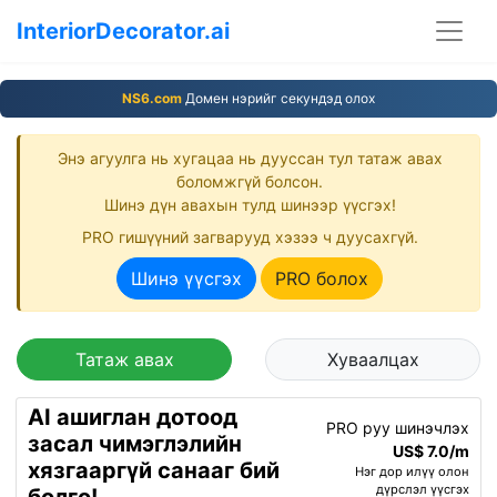
InteriorDecorator.ai
NS6.com
Домен нэрийг секундэд олох
Энэ агуулга нь хугацаа нь дууссан тул татаж авах
боломжгүй болсон.
Шинэ дүн авахын тулд шинээр үүсгэх!
PRO гишүүний загварууд хэзээ ч дуусахгүй.
Шинэ үүсгэх
PRO болох
Татаж авах
Хуваалцах
AI ашиглан дотоод
PRO руу шинэчлэх
засал чимэглэлийн
US$ 7.0/m
хязгааргүй санааг бий
Нэг дор илүү олон
дүрслэл үүсгэх