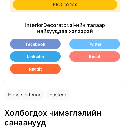
PRO болох
InteriorDecorator.ai-ийн талаар
найзууддаа хэлээрэй
Facebook
Twitter
LinkedIn
Email
Reddit
House exterior
Eastern
Холбогдох чимэглэлийн
санаанууд