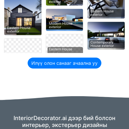
exterior
Eastern House
exterior
Modern House
exterior
Eastern House
exterior
Contemporary
House exterior
Eastern House
Илүү олон санааг ачаална уу
InteriorDecorator.ai дээр бий болсон
интерьер, экстерьер дизайны