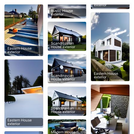
exterior
Rustic House
exterior
Scandinavian
House exterior
Eastern House
exterior
Eastern House
Scandinavian
exterior
House exterior
Scandinavian
House exterior
Eastern House
exterior
Modern House