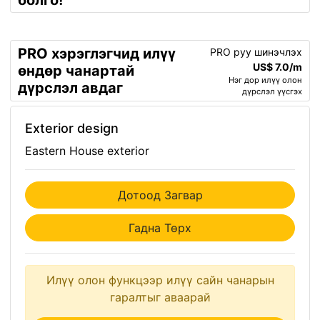
болго!
PRO хэрэглэгчид илүү
PRO руу шинэчлэх
US$ 7.0/m
өндөр чанартай
Нэг дор илүү олон
дүрслэл авдаг
дүрслэл үүсгэх
Exterior design
Eastern House exterior
Дотоод Загвар
Гадна Төрх
Илүү олон функцээр илүү сайн чанарын
гаралтыг аваарай