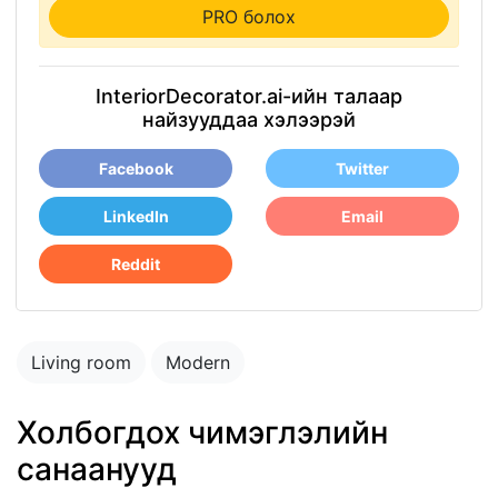
PRO болох
InteriorDecorator.ai-ийн талаар
найзууддаа хэлээрэй
Facebook
Twitter
LinkedIn
Email
Reddit
Living room
Modern
Холбогдох чимэглэлийн
санаанууд