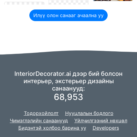
Илүү олон санааг ачаална уу
InteriorDecorator.ai дээр бий болсон
интерьер, экстерьер дизайны
санаанууд:
68,953
Тодорхойлолт
Нууцлалын бодлого
Чимэглэлийн санаанууд
Үйлчилгээний нөхцөл
Бидэнтэй холбоо барина уу
Developers