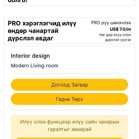
болго!
PRO хэрэглэгчид илүү
PRO руу шинэчлэх
US$ 7.0/m
өндөр чанартай
Нэг дор илүү олон
дүрслэл авдаг
дүрслэл үүсгэх
Interior design
Modern Living room
Дотоод Загвар
Гадна Төрх
Илүү олон функцээр илүү сайн чанарын
гаралтыг аваарай