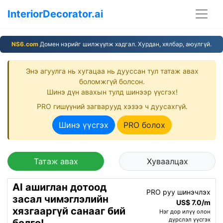
InteriorDecorator.ai
NS6.com
Домен нэрийг шилжүүлж хадгал. Хурдан, хялбар, аюулгүй.
Энэ агуулга нь хугацаа нь дууссан тул татаж авах
боломжгүй болсон.
Шинэ дүн авахын тулд шинээр үүсгэх!
PRO гишүүний загварууд хэзээ ч дуусахгүй.
Шинэ үүсгэх
PRO болох
Татаж авах
Хуваалцах
AI ашиглан дотоод
PRO руу шинэчлэх
засал чимэглэлийн
US$ 7.0/m
хязгааргүй санааг бий
Нэг дор илүү олон
дүрслэл үүсгэх