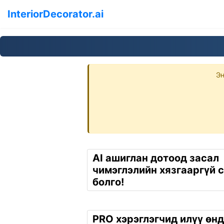
InteriorDecorator.ai
Эн
AI ашиглан дотоод засал
чимэглэлийн хязгааргүй с
болго!
PRO хэрэглэгчид илүү өн