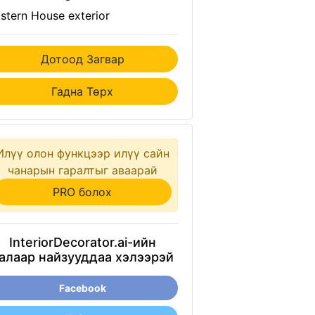
stern House exterior
Дотоод Загвар
Гадна Төрх
Илүү олон функцээр илүү сайн
чанарын гаралтыг аваарай
PRO болох
InteriorDecorator.ai-ийн
алаар найзууддаа хэлээрэй
Facebook