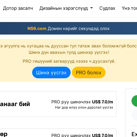
(current)
Дотор засалч
Дизайнын хэрэгслүүд
Судлах
Үнэ то
NS6.com
Домен нэрийг секундэд олох
э агуулга нь хугацаа нь дууссан тул татаж авах боломжгүй болс
Шинэ дүн авахын тулд шинээр үүсгэх!
PRO гишүүний загварууд хэзээ ч дуусахгүй.
Шинэ үүсгэх
PRO болох
PRO руу шинэчлэх
US$ 7.0/m
анааг бий
Нэг дор илүү олон дүрслэл үүсгэх
дөр
Ex
PRO руу шинэчлэх
US$ 7.0/m