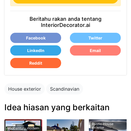
Beritahu rakan anda tentang
InteriorDecorator.ai
Facebook
Twitter
LinkedIn
Email
Reddit
House exterior
Scandinavian
Idea hiasan yang berkaitan
Rustic House
exterior
Midcentury modern