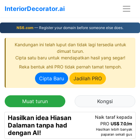
InteriorDecorator.ai
NS6.com
— Register your domain before someone else does.
Kandungan ini telah luput dan tidak lagi tersedia untuk
dimuat turun.
Cipta satu baru untuk mendapatkan hasil yang segar!
Reka bentuk ahli PRO tidak pernah tamat tempoh.
Cipta Baru
Jadilah PRO
Muat turun
Kongsi
Hasilkan idea Hiasan
Naik taraf kepada
PRO
US$ 7.0/m
Dalaman tanpa had
Hasilkan lebih banyak
dengan AI!
paparan sekali gus