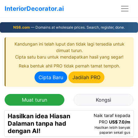
InteriorDecorator.ai
NS6.com
— Domains at wholesale prices. Search, register, done.
Kandungan ini telah luput dan tidak lagi tersedia untuk
dimuat turun.
Cipta satu baru untuk mendapatkan hasil yang segar!
Reka bentuk ahli PRO tidak pernah tamat tempoh.
Cipta Baru
Jadilah PRO
Muat turun
Kongsi
Hasilkan idea Hiasan
Naik taraf kepada
PRO
US$ 7.0/m
Dalaman tanpa had
Hasilkan lebih banyak
dengan AI!
paparan sekali gus