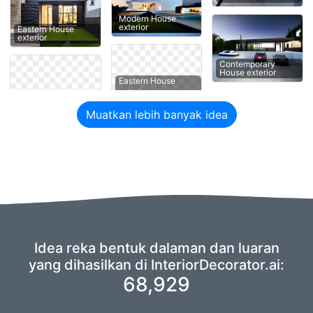
Modern House
exterior
Eastern House
exterior
Contemporary
House exterior
Eastern House
Muatkan lebih banyak idea
Idea reka bentuk dalaman dan luaran
yang dihasilkan di InteriorDecorator.ai:
68,929