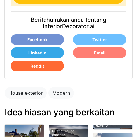
Beritahu rakan anda tentang
InteriorDecorator.ai
Facebook
Twitter
LinkedIn
Email
Reddit
House exterior
Modern
Idea hiasan yang berkaitan
exterior
Rustic House
exterior