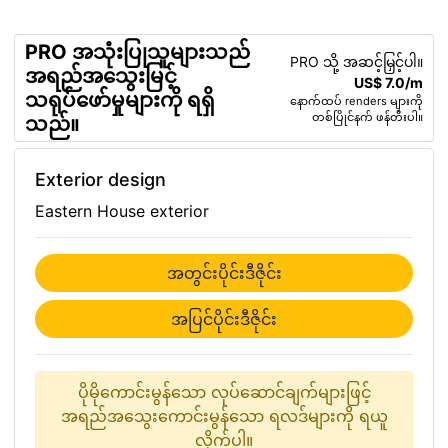
PRO အသုံးပြုသူများသည်
PRO သို့ အဆင့်မြှင့်ပါ။
အရည်အသွေးမြင့်
US$ 7.0/m
သရုပ်ဖော်မှုများကို ရရှိ
နောက်ထပ် renders များကို
တစ်ပြိုင်နက် ဖန်တီးပါ။
သည်။
Exterior design
Eastern House exterior
အတွင်းပိုင်းဒီဇိုင်း
အပြင်ပိုင်းဒီဇိုင်း
ပိုမိုကောင်းမွန်သော လုပ်ဆောင်ချက်များဖြင့်
အရည်အသွေးကောင်းမွန်သော ရလဒ်များကို ရယူ
လိုက်ပါ။