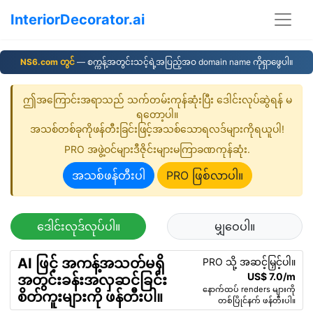
InteriorDecorator.ai
NS6.com တွင်
— စက္ကန့်အတွင်းသင့်ရဲ့အပြည့်အဝ domain name ကိုရှာဖွေပါ။
ဤအကြောင်းအရာသည် သက်တမ်းကုန်ဆုံးပြီး ဒေါင်းလုပ်ဆွဲရန် မ
ရတော့ပါ။
အသစ်တစ်ခုကိုဖန်တီးခြင်းဖြင့်အသစ်သောရလဒ်များကိုရယူပါ!
PRO အဖွဲ့ဝင်များဒီဇိုင်းများမကြာခဏကုန်ဆုံး.
အသစ်ဖန်တီးပါ
PRO ဖြစ်လာပါ။
ဒေါင်းလုဒ်လုပ်ပါ။
မျှဝေပါ။
AI ဖြင့် အကန့်အသတ်မရှိ
PRO သို့ အဆင့်မြှင့်ပါ။
US$ 7.0/m
အတွင်းခန်းအလှဆင်ခြင်း
နောက်ထပ် renders များကို
စိတ်ကူးများကို ဖန်တီးပါ။
တစ်ပြိုင်နက် ဖန်တီးပါ။