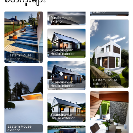
exterior
Rustic House
exterior
Scandinavian
House exterior
Eastern House
exterior
Eastern House
Scandinavian
exterior
House exterior
Scandinavian
House exterior
Eastern House
exterior