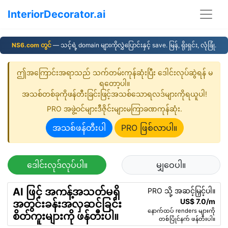
InteriorDecorator.ai
NS6.com တွင်
— သင့်ရဲ့ domain များကိုလွှဲပြောင်းနှင့် save. မြန်, ရိုးရှင်း, လုံခြုံ.
ဤအကြောင်းအရာသည် သက်တမ်းကုန်ဆုံးပြီး ဒေါင်းလုပ်ဆွဲရန် မ
ရတော့ပါ။
အသစ်တစ်ခုကိုဖန်တီးခြင်းဖြင့်အသစ်သောရလဒ်များကိုရယူပါ!
PRO အဖွဲ့ဝင်များဒီဇိုင်းများမကြာခဏကုန်ဆုံး.
အသစ်ဖန်တီးပါ
PRO ဖြစ်လာပါ။
ဒေါင်းလုဒ်လုပ်ပါ။
မျှဝေပါ။
AI ဖြင့် အကန့်အသတ်မရှိ
PRO သို့ အဆင့်မြှင့်ပါ။
US$ 7.0/m
အတွင်းခန်းအလှဆင်ခြင်း
နောက်ထပ် renders များကို
စိတ်ကူးများကို ဖန်တီးပါ။
တစ်ပြိုင်နက် ဖန်တီးပါ။