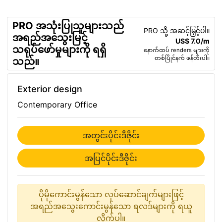
PRO အသုံးပြုသူများသည်
PRO သို့ အဆင့်မြှင့်ပါ။
အရည်အသွေးမြင့်
US$ 7.0/m
သရုပ်ဖော်မှုများကို ရရှိ
နောက်ထပ် renders များကို
တစ်ပြိုင်နက် ဖန်တီးပါ။
သည်။
Exterior design
Contemporary Office
အတွင်းပိုင်းဒီဇိုင်း
အပြင်ပိုင်းဒီဇိုင်း
ပိုမိုကောင်းမွန်သော လုပ်ဆောင်ချက်များဖြင့်
အရည်အသွေးကောင်းမွန်သော ရလဒ်များကို ရယူ
လိုက်ပါ။