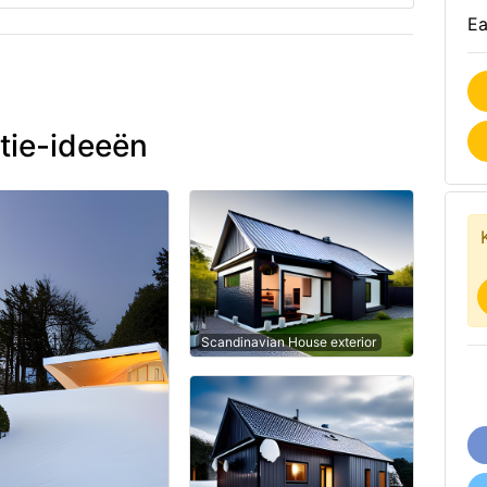
Ea
tie-ideeën
Scandinavian House exterior