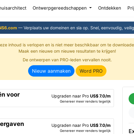
(current)
uisarchitect
Ontwerpgereedschappen
Ontdekken
Pri
NS6.com
— Verplaats uw domeinen en sla op. Snel, eenvoudig, veilig
eze inhoud is verlopen en is niet meer beschikbaar om te downloade
Maak een nieuwe om nieuwe resultaten te krijgen!
De ontwerpen van PRO-leden vervallen nooit.
Nieuw aanmaken
Word PRO
ën voor
Upgraden naar Pro
US$ 7.0/m
Genereer meer renders tegelijk
eergaven
Upgraden naar Pro
US$ 7.0/m
Ex
Genereer meer renders tegelijk