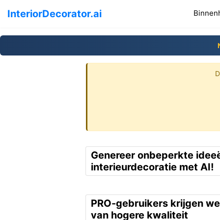
InteriorDecorator.ai
Binnenh
D
Genereer onbeperkte idee
interieurdecoratie met AI!
PRO-gebruikers krijgen w
van hogere kwaliteit