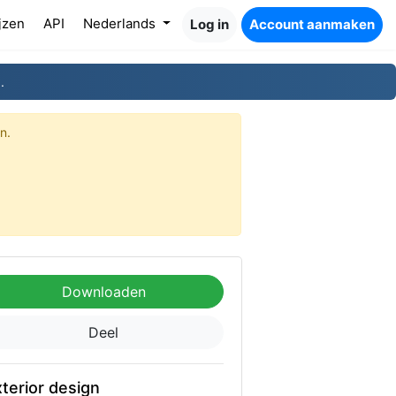
jzen
API
Nederlands
Log in
Account aanmaken
.
n.
Downloaden
Deel
terior design