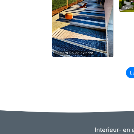
Rustic
Eastern House exterior
L
Interieur- en