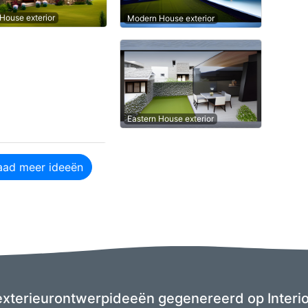
 House exterior
Modern House exterior
Eastern House exterior
aad meer ideeën
 exterieurontwerpideeën gegenereerd op Interio