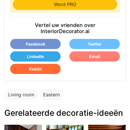
Word PRO
Vertel uw vrienden over
InteriorDecorator.ai
Facebook
Twitter
LinkedIn
Email
Reddit
Living room
Eastern
Gerelateerde decoratie-ideeën