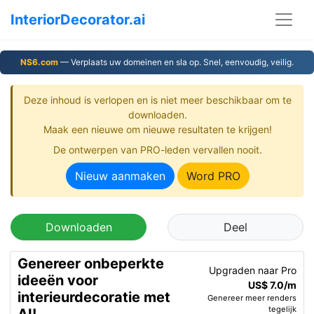
InteriorDecorator.ai
NS6.com
— Verplaats uw domeinen en sla op. Snel, eenvoudig, veilig.
Deze inhoud is verlopen en is niet meer beschikbaar om te
downloaden.
Maak een nieuwe om nieuwe resultaten te krijgen!
De ontwerpen van PRO-leden vervallen nooit.
Nieuw aanmaken
Word PRO
Downloaden
Deel
Genereer onbeperkte
Upgraden naar Pro
ideeën voor
US$ 7.0/m
interieurdecoratie met
Genereer meer renders
tegelijk