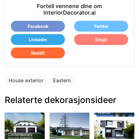
Fortell vennene dine om
InteriorDecorator.ai
Facebook
Twitter
LinkedIn
Email
Reddit
House exterior
Eastern
Relaterte dekorasjonsideer
Contemporary
House exterior