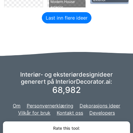
Modern House
exterior
Last inn flere ideer
Interiør- og eksteriørdesignideer
generert på InteriorDecorator.ai:
68,982
Om
Personvernerklæring
Dekorasjons ideer
Vilkår for bruk
Kontakt oss
Developers
Vi bruker en gaffel av
fantasi
for å drive vår AI,
og prosjektet vårt er
Rate this tool:
utviklet med
Django
for nettstedet.