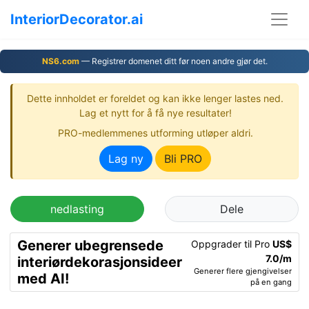
InteriorDecorator.ai
NS6.com
— Registrer domenet ditt før noen andre gjør det.
Dette innholdet er foreldet og kan ikke lenger lastes ned.
Lag et nytt for å få nye resultater!
PRO-medlemmenes utforming utløper aldri.
Lag ny
Bli PRO
nedlasting
Dele
Generer ubegrensede
Oppgrader til Pro
US$
7.0/m
interiørdekorasjonsideer
Generer flere gjengivelser
med AI!
på en gang