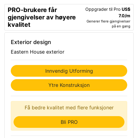
PRO-brukere får
Oppgrader til Pro
US$
7.0/m
gjengivelser av høyere
Generer flere gjengivelser
kvalitet
på en gang
Exterior design
Eastern House exterior
Innvendig Utforming
Ytre Konstruksjon
Få bedre kvalitet med flere funksjoner
Bli PRO