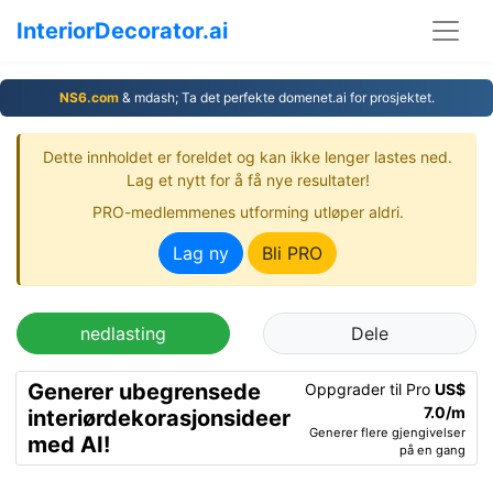
InteriorDecorator.ai
NS6.com
& mdash; Ta det perfekte domenet.ai for prosjektet.
Dette innholdet er foreldet og kan ikke lenger lastes ned.
Lag et nytt for å få nye resultater!
PRO-medlemmenes utforming utløper aldri.
Lag ny
Bli PRO
nedlasting
Dele
Generer ubegrensede
Oppgrader til Pro
US$
7.0/m
interiørdekorasjonsideer
Generer flere gjengivelser
med AI!
på en gang