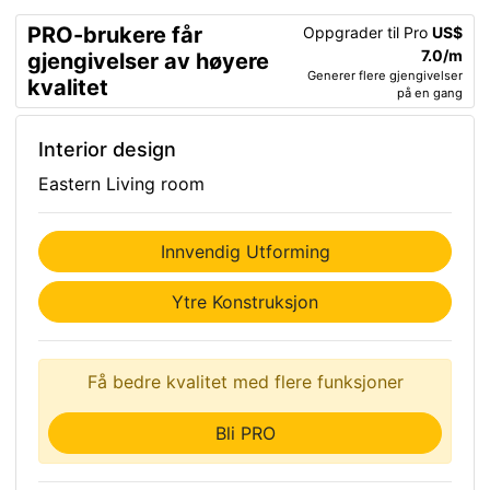
PRO-brukere får
Oppgrader til Pro
US$
7.0/m
gjengivelser av høyere
Generer flere gjengivelser
kvalitet
på en gang
Interior design
Eastern Living room
Innvendig Utforming
Ytre Konstruksjon
Få bedre kvalitet med flere funksjoner
Bli PRO