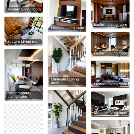
Modern Living room
Eastern Living room
Modern Living room
Eastern Living room
Eastern Living room
Minimalist Living
room
Eastern Living room
Contemporary
Living room
Modern Living room