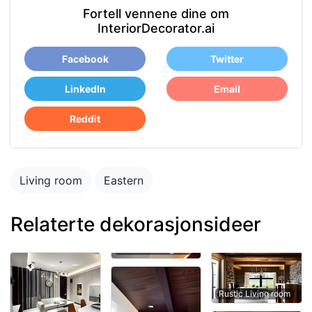
Fortell vennene dine om
InteriorDecorator.ai
Facebook
Twitter
LinkedIn
Email
Reddit
Living room
Eastern
Relaterte dekorasjonsideer
Rustic Living room