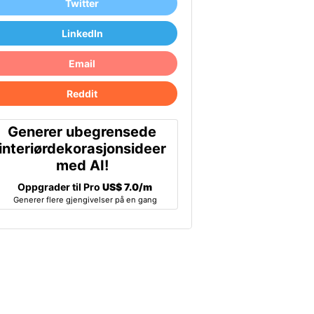
Twitter
LinkedIn
Email
Reddit
Generer ubegrensede
interiørdekorasjonsideer
med AI!
Oppgrader til Pro
US$ 7.0/m
Generer flere gjengivelser på en gang