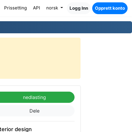
Prissetting
API
norsk
Logg Inn
Opprett konto
nedlasting
Dele
terior design