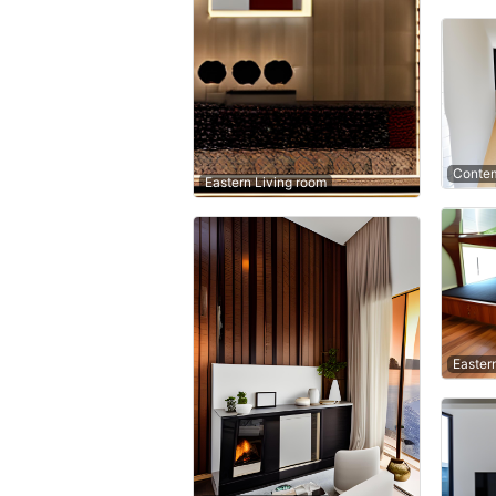
Contem
Eastern Living room
Easter