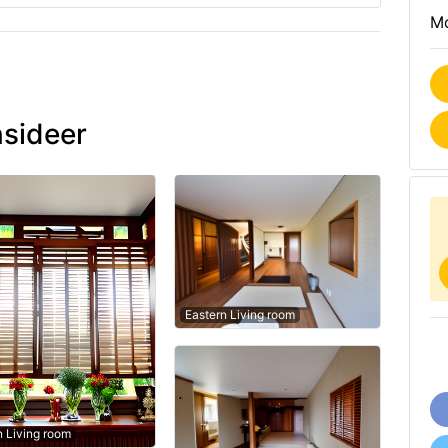
Mo
nsideer
Eastern Living room
n Living room