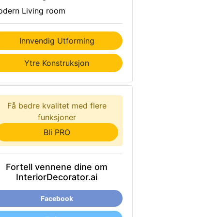
dern Living room
Innvendig Utforming
Ytre Konstruksjon
Få bedre kvalitet med flere
funksjoner
Bli PRO
Fortell vennene dine om
InteriorDecorator.ai
Facebook