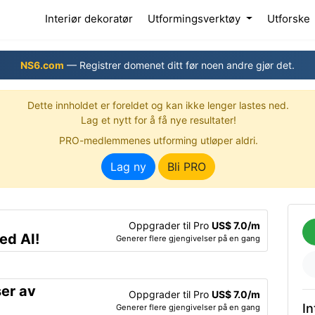
(current)
Interiør dekoratør
Utformingsverktøy
Utforske
NS6.com
— Registrer domenet ditt før noen andre gjør det.
Dette innholdet er foreldet og kan ikke lenger lastes ned.
Lag et nytt for å få nye resultater!
PRO-medlemmenes utforming utløper aldri.
Lag ny
Bli PRO
Oppgrader til Pro
US$ 7.0/m
ed AI!
Generer flere gjengivelser på en gang
ser av
Oppgrader til Pro
US$ 7.0/m
In
Generer flere gjengivelser på en gang