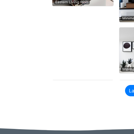
Eastern Living room
Minima
Minima
La