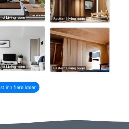
list Living room
Eastern Living room
list Living room
Eastern Living room
st inn flere ideer