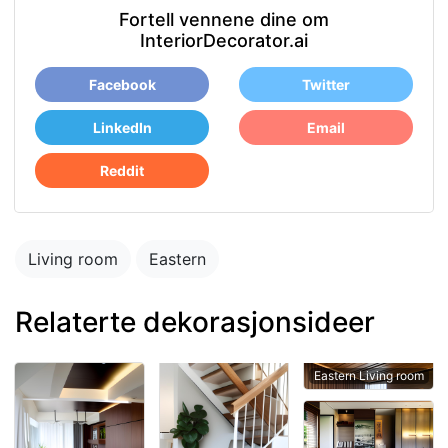
Fortell vennene dine om
InteriorDecorator.ai
Facebook
Twitter
LinkedIn
Email
Reddit
Living room
Eastern
Relaterte dekorasjonsideer
Eastern Living room