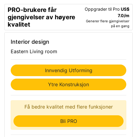
PRO-brukere får
Oppgrader til Pro
US$
7.0/m
gjengivelser av høyere
Generer flere gjengivelser
kvalitet
på en gang
Interior design
Eastern Living room
Innvendig Utforming
Ytre Konstruksjon
Få bedre kvalitet med flere funksjoner
Bli PRO