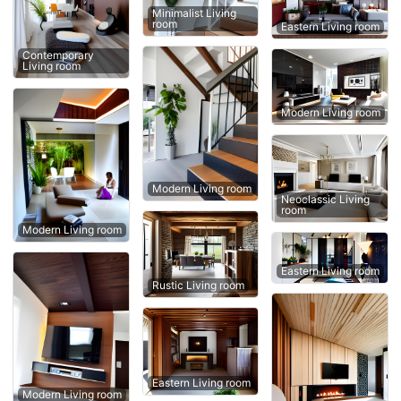
Minimalist Living
room
Eastern Living room
Contemporary
Living room
Modern Living room
Modern Living room
Neoclassic Living
room
Modern Living room
Eastern Living room
Rustic Living room
Eastern Living room
Modern Living room