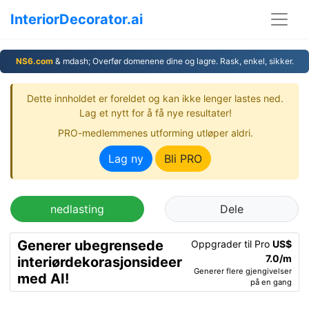
InteriorDecorator.ai
NS6.com
& mdash; Overfør domenene dine og lagre. Rask, enkel, sikker.
Dette innholdet er foreldet og kan ikke lenger lastes ned.
Lag et nytt for å få nye resultater!
PRO-medlemmenes utforming utløper aldri.
Lag ny
Bli PRO
nedlasting
Dele
Generer ubegrensede
Oppgrader til Pro
US$
7.0/m
interiørdekorasjonsideer
Generer flere gjengivelser
med AI!
på en gang