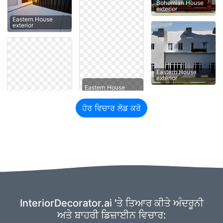
Bohemian House
exterior
Eastern House
exterior
Eastern House
exterior
Eastern House
ਹੋਰ ਵਿਚਾਰ ਲੋਡ ਕਰੋ
InteriorDecorator.ai 'ਤੇ ਤਿਆਰ ਕੀਤੇ ਅੰਦਰੂਨੀ
ਅਤੇ ਬਾਹਰੀ ਡਿਜ਼ਾਈਨ ਵਿਚਾਰ: