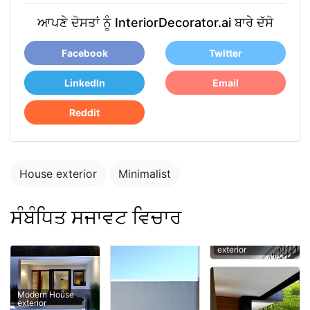
ਆਪਣੇ ਦੋਸਤਾਂ ਨੂੰ InteriorDecorator.ai ਬਾਰੇ ਦੱਸੋ
Facebook
Twitter
LinkedIn
Email
Reddit
House exterior
Minimalist
ਸੰਬੰਧਿਤ ਸਜਾਵਟ ਵਿਚਾਰ
exterior
Modern House
exterior