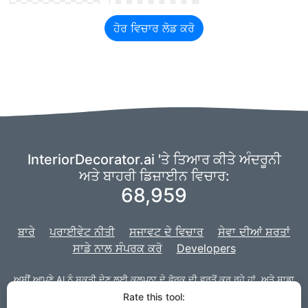
ਹੋਰ ਵਿਚਾਰ ਲੋਡ ਕਰੋ
InteriorDecorator.ai 'ਤੇ ਤਿਆਰ ਕੀਤੇ ਅੰਦਰੂਨੀ
ਅਤੇ ਬਾਹਰੀ ਡਿਜ਼ਾਈਨ ਵਿਚਾਰ:
68,959
ਬਾਰੇ
ਪਰਾਈਵੇਟ ਨੀਤੀ
ਸਜਾਵਟ ਦੇ ਵਿਚਾਰ
ਸੇਵਾ ਦੀਆਂ ਸ਼ਰਤਾਂ
ਸਾਡੇ ਨਾਲ ਸੰਪਰਕ ਕਰੋ
Developers
ਅਸੀਂ ਆਪਣੇ AI ਨੂੰ ਸ਼ਕਤੀ ਦੇਣ ਲਈ
ਕਲਪਨਾ
ਦੇ ਫੋਰਕ ਦੀ ਵਰਤੋਂ ਕਰ ਰਹੇ ਹਾਂ,
ਅਤੇ ਸਾਡਾ
ਪ੍ਰੋਜੈਕਟ ਵੈੱਬ ਸਾਈਟ ਲਈ
Django
ਨਾਲ ਤਿਆਰ ਕੀਤਾ ਗਿਆ ਹੈ।
Rate this tool: