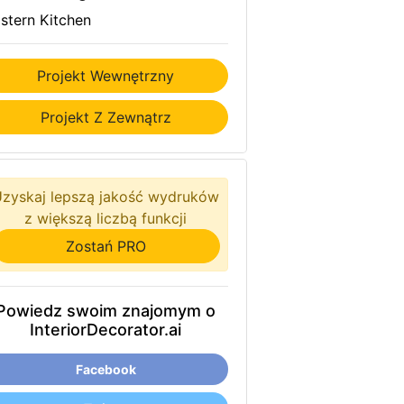
stern Kitchen
Projekt Wewnętrzny
Projekt Z Zewnątrz
zyskaj lepszą jakość wydruków
z większą liczbą funkcji
Zostań PRO
Powiedz swoim znajomym o
InteriorDecorator.ai
Facebook