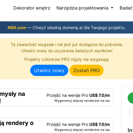
(current)
Dekorator wnętrz
Narzędzia projektowania
Badać
NS6.com
— Chwyć idealną domenę.ai dla Twojego projektu.
Ta zawartość wygasła i nie jest już dostępna do pobrania.
Utwórz nowy do uzyskania świeżych wyników!
Projekty członków PRO nigdy nie wygasają.
Utwórz nowy
Zostań PRO
omysły na
Przejść na wersje Pro
US$ 7.0/m
!
Wygeneruj więcej renderów na raz
ą rendery o
Przejść na wersje Pro
US$ 7.0/m
In
Wygeneruj więcej renderów na raz