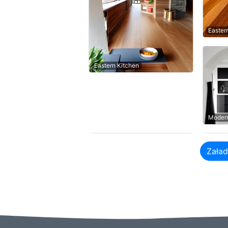
Easter
Eastern Kitchen
Modern
Załad