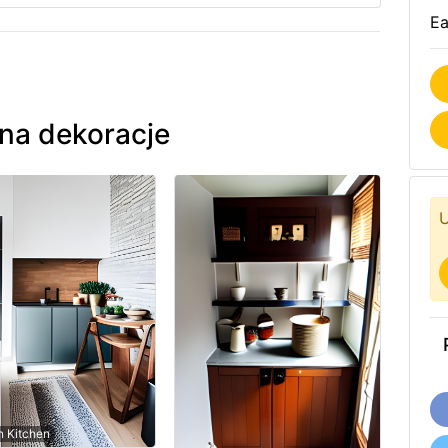
Ea
na dekoracje
U
 Kitchen