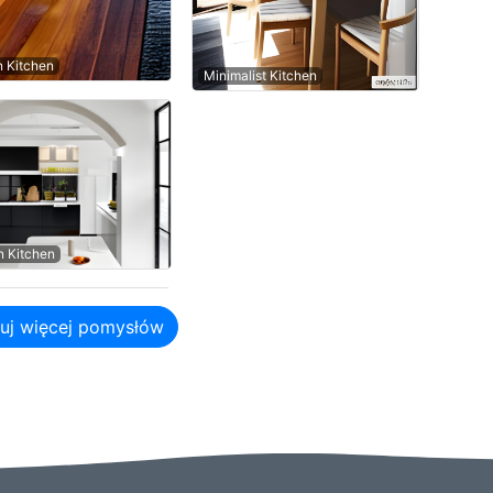
n Kitchen
Minimalist Kitchen
 Kitchen
uj więcej pomysłów