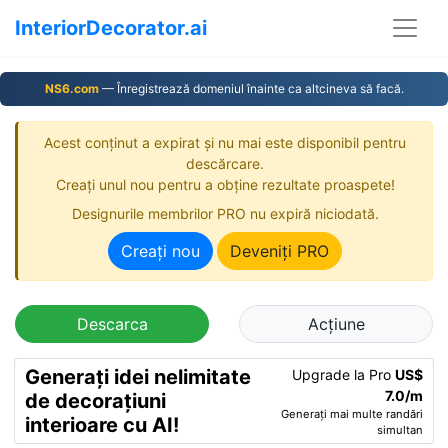
InteriorDecorator.ai
NS6.com
— Înregistrează domeniul înainte ca altcineva să facă.
Acest conținut a expirat și nu mai este disponibil pentru
descărcare.
Creați unul nou pentru a obține rezultate proaspete!
Designurile membrilor PRO nu expiră niciodată.
Creați nou
Deveniți PRO
Descarca
Acțiune
Generați idei nelimitate
Upgrade la Pro
US$
7.0/m
de decorațiuni
Generați mai multe randări
interioare cu AI!
simultan