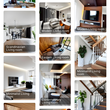
Modern Living room
Modern Living room
Modern Living room
Scandinavian
Living room
Eastern Living room
Minimalist Living
room
Minimalist Living
room
Contemporary
Living room