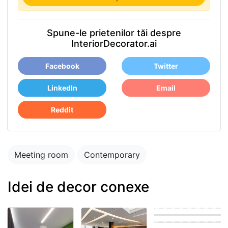
Spune-le prietenilor tăi despre
InteriorDecorator.ai
Facebook
Twitter
LinkedIn
Email
Reddit
Meeting room
Contemporary
Idei de decor conexe
room
Coastal Meeting
room
Modern Meeting
room
Eastern Meeting