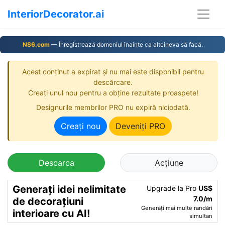
InteriorDecorator.ai
NS6.com
— Înregistrează domeniul înainte ca altcineva să facă.
Acest conținut a expirat și nu mai este disponibil pentru
descărcare.
Creați unul nou pentru a obține rezultate proaspete!
Designurile membrilor PRO nu expiră niciodată.
Creați nou
Deveniți PRO
Descarca
Acțiune
Generați idei nelimitate
Upgrade la Pro
US$
7.0/m
de decorațiuni
Generați mai multe randări
interioare cu AI!
simultan