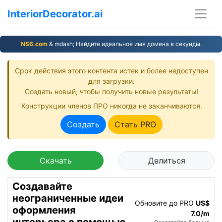
InteriorDecorator.ai
NS6.com
& mdash; Найдите идеальное имя домена в секунды.
Срок действия этого контента истек и более недоступен
для загрузки.
Создать новый, чтобы получить новые результаты!
Конструкции членов ПРО никогда не заканчиваются.
Создать
Стать PRO
Скачать
Делиться
Создавайте
неограниченные идеи
Обновите до PRO
US$
оформления
7.0/m