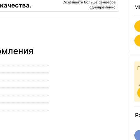
Создавайте больше рендеров
качества.
Mi
одновременно
рмления
an Office
n Office
use Office
n Office
n Office
navian Office
Р