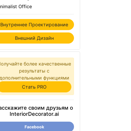
nimalist Office
Внутреннее Проектирование
Внешний Дизайн
Получайте более качественные
результаты с
дополнительными функциями
Стать PRO
асскажите своим друзьям о
InteriorDecorator.ai
Facebook