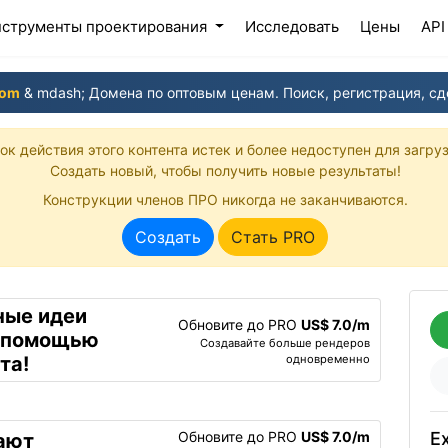
ent)
струменты проектирования
Исследовать
Цены
API
com
& mdash; Домена по оптовым ценам. Поиск, регистрация, сд
ок действия этого контента истек и более недоступен для загруз
Создать новый, чтобы получить новые результаты!
Конструкции членов ПРО никогда не заканчиваются.
Создать
Стать PRO
ные идеи
Обновите до PRO
US$ 7.0/m
с помощью
Создавайте больше рендеров
одновременно
та!
Обновите до PRO
US$ 7.0/m
Ex
ают