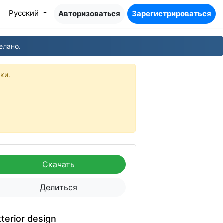
Pусский
Авторизоваться
Зарегистрироваться
елано.
ки.
Скачать
Делиться
terior design