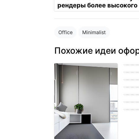
рендеры более высокого 
Office
Minimalist
Похожие идеи офо
Bohemi
Easter
Farmho
Easter
Easter
Scandi