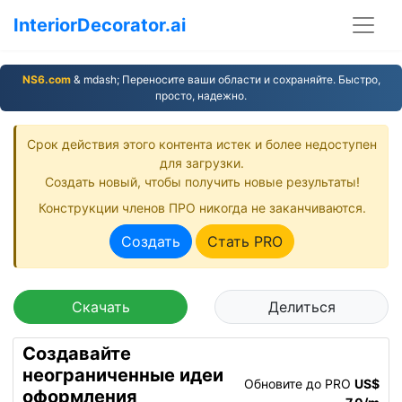
InteriorDecorator.ai
NS6.com
& mdash; Переносите ваши области и сохраняйте. Быстро,
просто, надежно.
Срок действия этого контента истек и более недоступен
для загрузки.
Создать новый, чтобы получить новые результаты!
Конструкции членов ПРО никогда не заканчиваются.
Создать
Стать PRO
Скачать
Делиться
Создавайте
неограниченные идеи
Обновите до PRO
US$
оформления