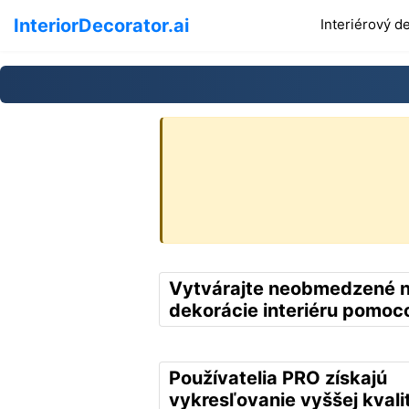
InteriorDecorator.ai
Interiérový d
Vytvárajte neobmedzené 
dekorácie interiéru pomoco
Používatelia PRO získajú
vykresľovanie vyššej kvali