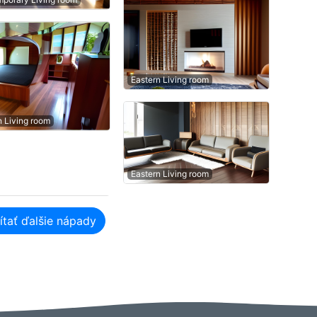
Eastern Living room
n Living room
Eastern Living room
ítať ďalšie nápady