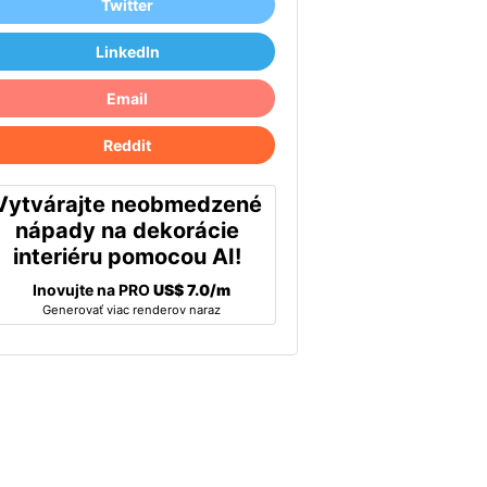
Twitter
LinkedIn
Email
Reddit
Vytvárajte neobmedzené
nápady na dekorácie
interiéru pomocou AI!
Inovujte na PRO
US$ 7.0/m
Generovať viac renderov naraz