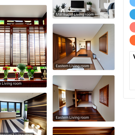
Minimalist Living room
Eastern Living room
n Living room
Eastern Living room
porary Living room