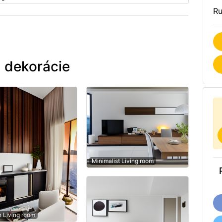
Ru
 dekorácie
Minimalist Living room
n Living room