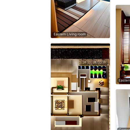
Eastern Living room
Easter
Contem