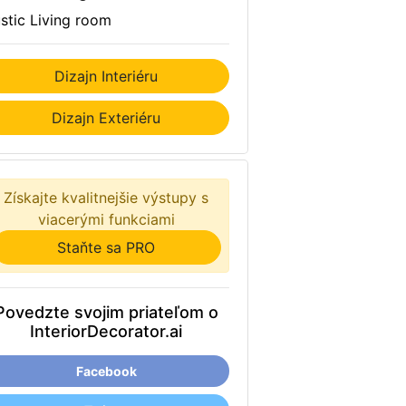
stic Living room
Dizajn Interiéru
Dizajn Exteriéru
Získajte kvalitnejšie výstupy s
viacerými funkciami
Staňte sa PRO
Povedzte svojim priateľom o
InteriorDecorator.ai
Facebook