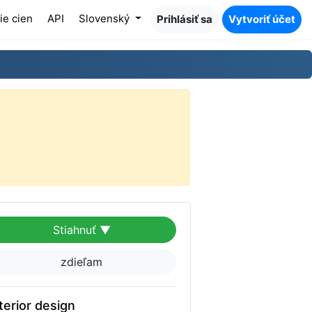
ie cien
API
Slovenský
Prihlásiť sa
Vytvoriť účet
Stiahnuť ▼
zdieľam
terior design