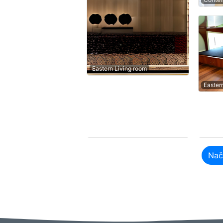
Eastern Living room
Easter
Nač