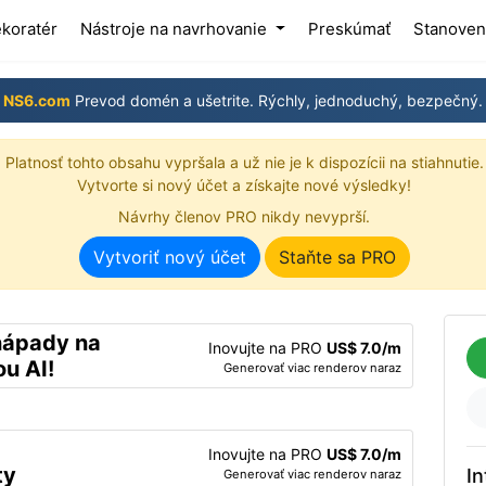
(current)
ekoratér
Nástroje na navrhovanie
Preskúmať
Stanoven
NS6.com
Prevod domén a ušetrite. Rýchly, jednoduchý, bezpečný.
Platnosť tohto obsahu vypršala a už nie je k dispozícii na stiahnutie.
Vytvorte si nový účet a získajte nové výsledky!
Návrhy členov PRO nikdy nevyprší.
Vytvoriť nový účet
Staňte sa PRO
nápady na
Inovujte na PRO
US$ 7.0/m
u AI!
Generovať viac renderov naraz
Inovujte na PRO
US$ 7.0/m
ty
In
Generovať viac renderov naraz