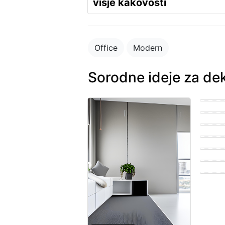
višje kakovosti
Office
Modern
Sorodne ideje za de
Bohemi
Easter
Farmho
Easter
Easter
Scandi