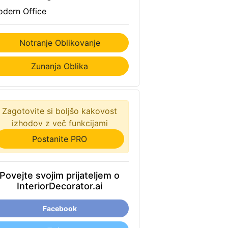
dern Office
Notranje Oblikovanje
Zunanja Oblika
Zagotovite si boljšo kakovost
izhodov z več funkcijami
Postanite PRO
Povejte svojim prijateljem o
InteriorDecorator.ai
Facebook