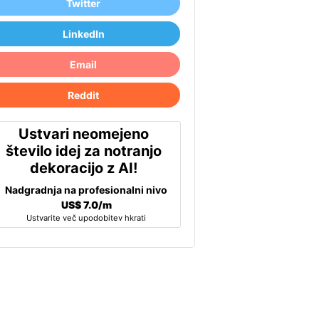
Twitter
LinkedIn
Email
Reddit
Ustvari neomejeno
število idej za notranjo
dekoracijo z AI!
Nadgradnja na profesionalni nivo
US$ 7.0/m
Ustvarite več upodobitev hkrati