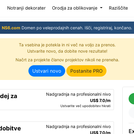
(current)
Notranji dekorater
Orodja za oblikovanje
Raziščite
NS6.com
Domen po veleprodajnih cenah. Išči, registriraj, končano.
Ta vsebina je potekla in ni več na voljo za prenos.
Ustvarite novo, da dobite nove rezultate!
Načrt za projekte članov projektov nikoli ne preneha.
Ustvari novo
Postanite PRO
Nadgradnja na profesionalni nivo
dej za
US$ 7.0/m
Ustvarite več upodobitev hkrati
Nadgradnja na profesionalni nivo
dobitve
Ex
US$ 7.0/m