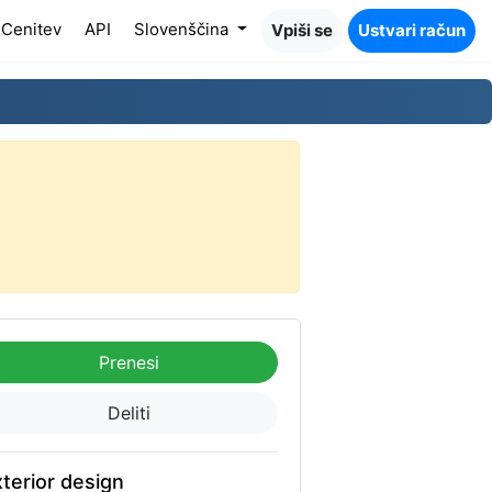
Cenitev
API
Slovenščina
Vpiši se
Ustvari račun
Prenesi
Deliti
terior design