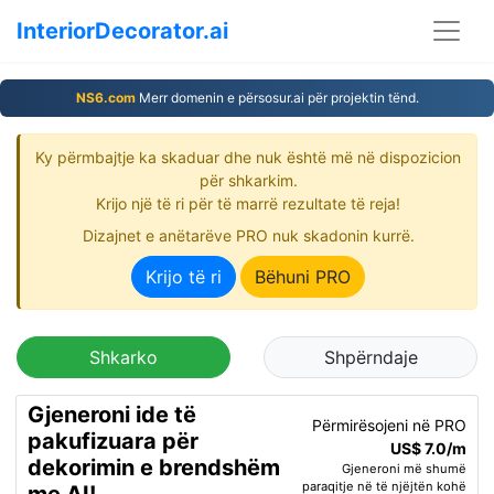
InteriorDecorator.ai
NS6.com
Merr domenin e përsosur.ai për projektin tënd.
Ky përmbajtje ka skaduar dhe nuk është më në dispozicion
për shkarkim.
Krijo një të ri për të marrë rezultate të reja!
Dizajnet e anëtarëve PRO nuk skadonin kurrë.
Krijo të ri
Bëhuni PRO
Shkarko
Shpërndaje
Gjeneroni ide të
Përmirësojeni në PRO
pakufizuara për
US$ 7.0/m
dekorimin e brendshëm
Gjeneroni më shumë
paraqitje në të njëjtën kohë