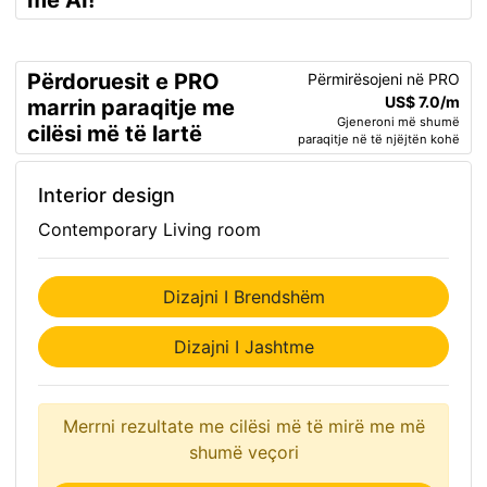
me AI!
Përdoruesit e PRO
Përmirësojeni në PRO
US$ 7.0/m
marrin paraqitje me
Gjeneroni më shumë
cilësi më të lartë
paraqitje në të njëjtën kohë
Interior design
Contemporary Living room
Dizajni I Brendshëm
Dizajni I Jashtme
Merrni rezultate me cilësi më të mirë me më
shumë veçori