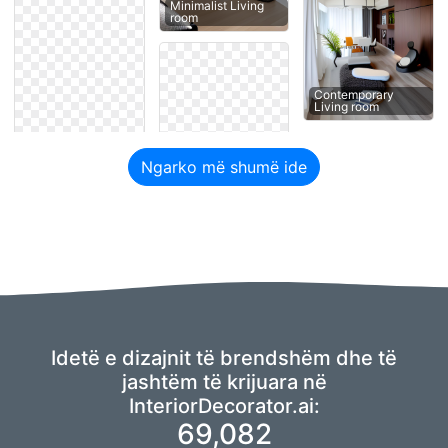
Minimalist Living
room
Contemporary
Living room
Ngarko më shumë ide
Idetë e dizajnit të brendshëm dhe të
jashtëm të krijuara në
InteriorDecorator.ai:
69,082