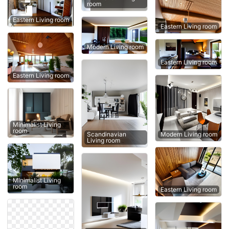
room
Eastern Living room
Eastern Living room
Modern Living room
Eastern Living room
Eastern Living room
Minimalist Living
room
Modern Living room
Scandinavian
Living room
Minimalist Living
room
Eastern Living room