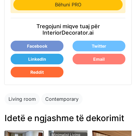
Bëhuni PRO
Tregojuni miqve tuaj për
InteriorDecorator.ai
Facebook
Twitter
LinkedIn
Email
Reddit
Living room
Contemporary
Idetë e ngjashme të dekorimit
Minimalist Living