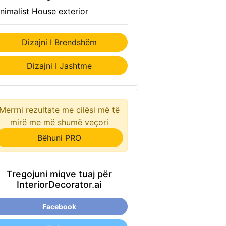
nimalist House exterior
Dizajni I Brendshëm
Dizajni I Jashtme
Merrni rezultate me cilësi më të
mirë me më shumë veçori
Bëhuni PRO
Tregojuni miqve tuaj për
InteriorDecorator.ai
Facebook