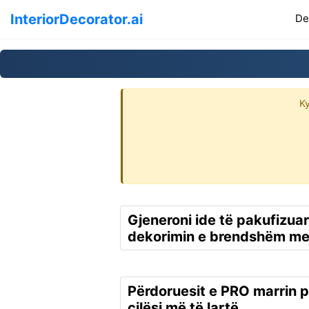
InteriorDecorator.ai
De
Ky
Gjeneroni ide të pakufizua
dekorimin e brendshëm me
Përdoruesit e PRO marrin p
cilësi më të lartë