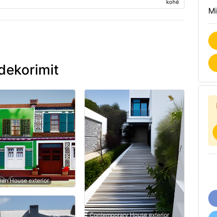
kohë
Mi
dekorimit
an House exterior
Contemporary House exterior