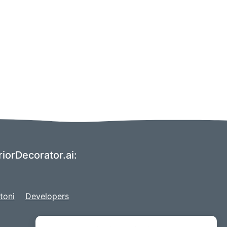
riorDecorator.ai:
toni
Developers