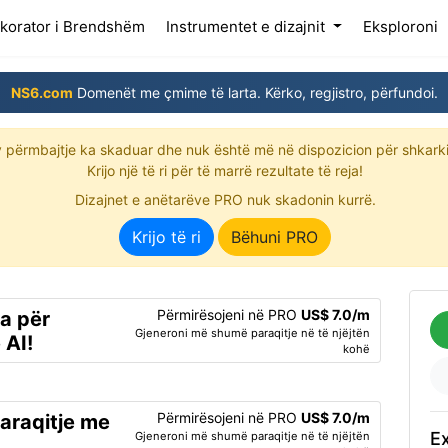
(current)
korator i Brendshëm
Instrumentet e dizajnit
Eksploroni
NS6.com
Domenët me çmime të larta. Kërko, regjistro, përfundoi.
 përmbajtje ka skaduar dhe nuk është më në dispozicion për shkark
Krijo një të ri për të marrë rezultate të reja!
Dizajnet e anëtarëve PRO nuk skadonin kurrë.
Krijo të ri
Bëhuni PRO
Përmirësojeni në PRO
US$ 7.0/m
ra për
Gjeneroni më shumë paraqitje në të njëjtën
 AI!
kohë
Përmirësojeni në PRO
US$ 7.0/m
araqitje me
Ex
Gjeneroni më shumë paraqitje në të njëjtën