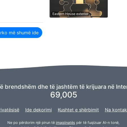
Eastern House exterior
rko më shumë ide
 të brendshëm dhe të jashtëm të krijuara në Inte
69,005
rivatësisë
Ide dekorimi
Kushtet e shërbimit
Na kontak
Ne po përdorim një pirun të
imagjinatës
për të fuqizuar AI-n tonë,