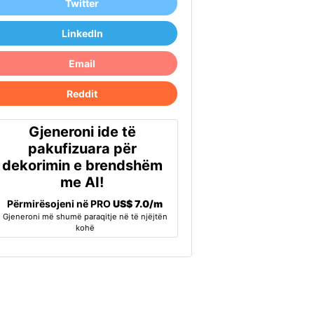
Twitter
LinkedIn
Email
Reddit
Gjeneroni ide të
pakufizuara për
dekorimin e brendshëm
me AI!
Përmirësojeni në PRO
US$ 7.0/m
Gjeneroni më shumë paraqitje në të njëjtën
kohë