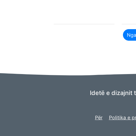
Nga
Idetë e dizajnit
Për
Politika e p