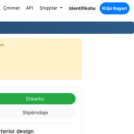
Çmimet
API
Shqiptar
Identifikohu
Krijo llogari
im.
Shkarko
Shpërndaje
terior design