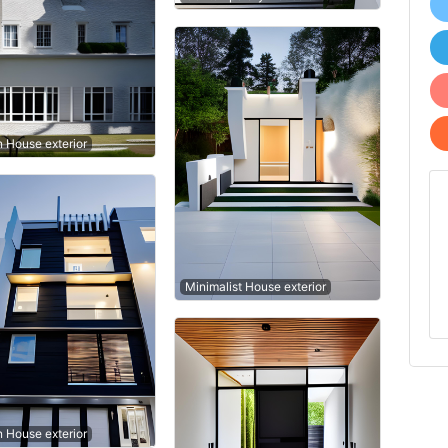
n House exterior
Minimalist House exterior
n House exterior