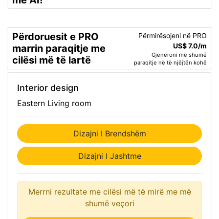
me AI!
Përdoruesit e PRO
Përmirësojeni në PRO
US$ 7.0/m
marrin paraqitje me
Gjeneroni më shumë
cilësi më të lartë
paraqitje në të njëjtën kohë
Interior design
Eastern Living room
Dizajni I Brendshëm
Dizajni I Jashtme
Merrni rezultate me cilësi më të mirë me më
shumë veçori