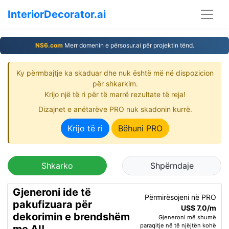
InteriorDecorator.ai
NS6.com
Merr domenin e përsosur.ai për projektin tënd.
Ky përmbajtje ka skaduar dhe nuk është më në dispozicion
për shkarkim.
Krijo një të ri për të marrë rezultate të reja!
Dizajnet e anëtarëve PRO nuk skadonin kurrë.
Krijo të ri
Bëhuni PRO
Shkarko
Shpërndaje
Gjeneroni ide të
Përmirësojeni në PRO
pakufizuara për
US$ 7.0/m
dekorimin e brendshëm
Gjeneroni më shumë
paraqitje në të njëjtën kohë