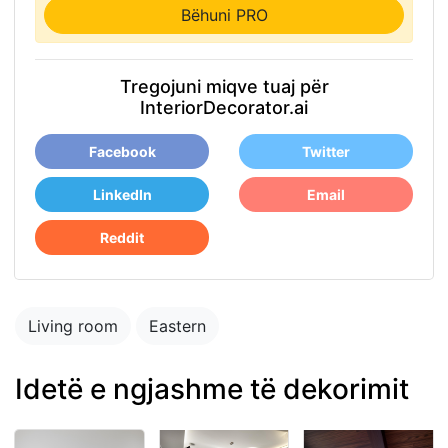
Bëhuni PRO
Tregojuni miqve tuaj për
InteriorDecorator.ai
Facebook
Twitter
LinkedIn
Email
Reddit
Living room
Eastern
Idetë e ngjashme të dekorimit