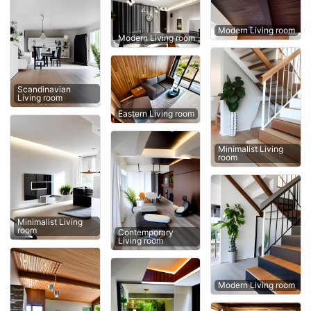
Modern Living room
Modern Living room
Scandinavian
Living room
Eastern Living room
Minimalist Living
room
Minimalist Living
room
Contemporary
Living room
Modern Living room