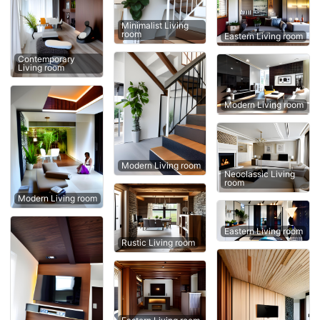
Minimalist Living
room
Eastern Living room
Contemporary
Living room
Modern Living room
Modern Living room
Neoclassic Living
room
Modern Living room
Eastern Living room
Rustic Living room