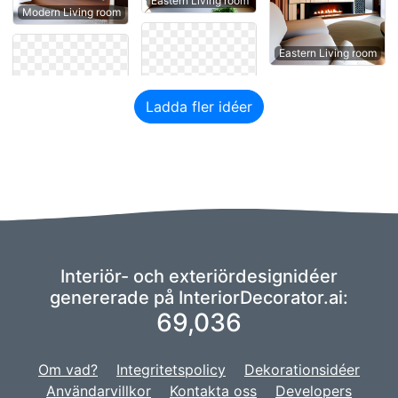
Eastern Living room
Modern Living room
Eastern Living room
Ladda fler idéer
Interiör- och exteriördesignidéer
genererade på InteriorDecorator.ai:
69,036
Om vad?
Integritetspolicy
Dekorationsidéer
Användarvillkor
Kontakta oss
Developers