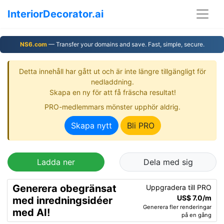
InteriorDecorator.ai
NS6.com
— Transfer your domains and save. Fast, simple, secure.
Detta innehåll har gått ut och är inte längre tillgängligt för
nedladdning.
Skapa en ny för att få fräscha resultat!
PRO-medlemmars mönster upphör aldrig.
Skapa nytt
Bli PRO
Ladda ner
Dela med sig
Generera obegränsat
Uppgradera till PRO
US$ 7.0/m
med inredningsidéer
Generera fler renderingar
med AI!
på en gång