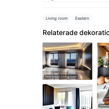
Living room
Eastern
Relaterade dekorati
Neoclassic Living room
Easter