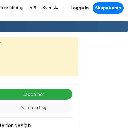
Prissättning
API
Svenska
Logga in
Skapa konto
g.
Ladda ner
Dela med sig
terior design