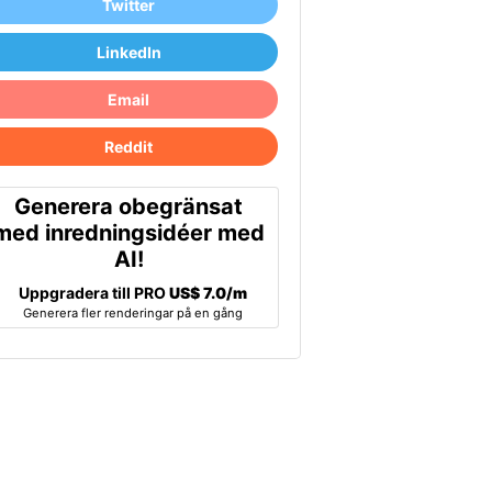
Twitter
LinkedIn
Email
Reddit
Generera obegränsat
med inredningsidéer med
AI!
Uppgradera till PRO
US$ 7.0/m
Generera fler renderingar på en gång