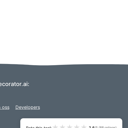
corator.ai:
 oss
Developers
★
★
★
★
★
Rate this tool:
2.6
/5 (
88
ratings)