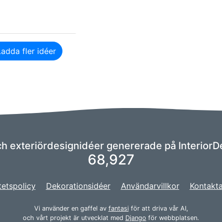
Ladda fler idéer
och exteriördesignidéer genererade på InteriorDe
68,927
tetspolicy
Dekorationsidéer
Användarvillkor
Kontakta
Vi använder en gaffel av
fantasi
för att driva vår AI,
och vårt projekt är utvecklat med
Django
för webbplatsen.