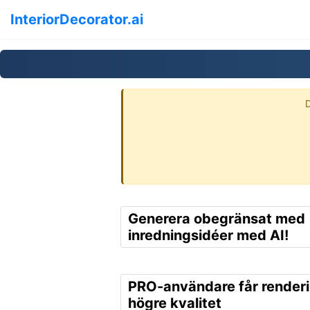
InteriorDecorator.ai
D
Generera obegränsat med
inredningsidéer med AI!
PRO-användare får render
högre kvalitet