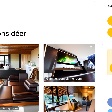
Ea
onsidéer
Gaming room Living room
n Living room
Eastern Living room