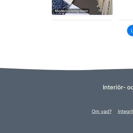
Modern Living room
Interiör- 
Om vad?
Integri