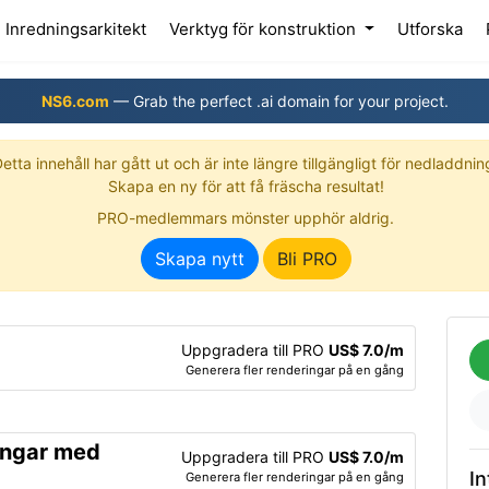
(current)
Inredningsarkitekt
Verktyg för konstruktion
Utforska
NS6.com
— Grab the perfect .ai domain for your project.
etta innehåll har gått ut och är inte längre tillgängligt för nedladdnin
Skapa en ny för att få fräscha resultat!
PRO-medlemmars mönster upphör aldrig.
Skapa nytt
Bli PRO
Uppgradera till PRO
US$ 7.0/m
Generera fler renderingar på en gång
ingar med
Uppgradera till PRO
US$ 7.0/m
In
Generera fler renderingar på en gång