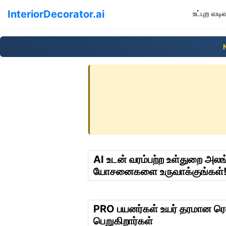
InteriorDecorator.ai
உட்புற வட
AI உடன் வரம்பற்ற உள்துறை அலங
யோசனைகளை உருவாக்குங்கள்
PRO பயனர்கள் உயர் தரமான ர
பெறுகிறார்கள்