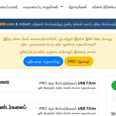
(current)
ிவமைப்பாளர்
வடிவமைப்பு கருவிகள்
ஆராயுங்கள்
விலை நிர்ணய
NS6.com
& mdash; மற்றவர் செய்வதற்கு முன்பு உங்கள் களம் பதிவு செய்யவும
இந்த உள்ளடக்கம் காலாவதியாகிவிட்டது மற்றும் இறக்க இனி கிடைக்காது.
புதிய முடிவுகளை பெற புதிய ஒன்றை உருவாக்கவும்!
ஐரோப்பியர்களின் வருகை எப்போதும் இல்லாத காலம்.
புதியதை உருவாக்கு
PRO ஆகவும்
்கார
PRO ஆக மேம்படுத்தவும்
US$ 7.0/m
!
ஒரே நேரத்தில் அதிக ரெண்டர்களை உருவாக்கவும்
ெண்டர்களைப்
PRO ஆக மேம்படுத்தவும்
US$ 7.0/m
In
ஒரே நேரத்தில் அதிக ரெண்டர்களை உருவாக்கவும்