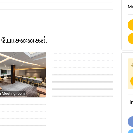
Mo
ார யோசனைகள்
Modern Meeting room
Eastern Meeting room
Coastal Meeting room
Modern Meeting room
Eastern Meeting room
Scandinavian Meeting room
n Meeting room
porary Meeting room
I
porary Meeting room
n Meeting room
n Meeting room