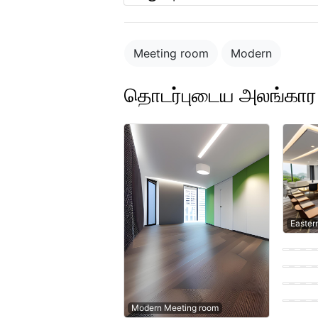
Meeting room
Modern
தொடர்புடைய அலங்க
Easter
Contem
Contem
Moder
Easter
Modern Meeting room