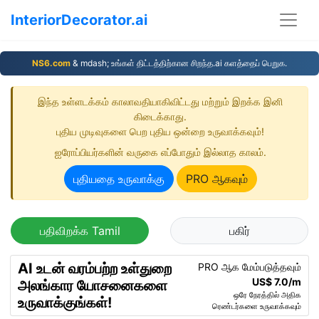
InteriorDecorator.ai
NS6.com
& mdash; உங்கள் திட்டத்திற்கான சிறந்த.ai களத்தைப் பெறுக.
இந்த உள்ளடக்கம் காலாவதியாகிவிட்டது மற்றும் இறக்க இனி
கிடைக்காது.
புதிய முடிவுகளை பெற புதிய ஒன்றை உருவாக்கவும்!
ஐரோப்பியர்களின் வருகை எப்போதும் இல்லாத காலம்.
புதியதை உருவாக்கு
PRO ஆகவும்
பதிவிறக்க Tamil
பகிர்
AI உடன் வரம்பற்ற உள்துறை
PRO ஆக மேம்படுத்தவும்
US$ 7.0/m
அலங்கார யோசனைகளை
ஒரே நேரத்தில் அதிக
உருவாக்குங்கள்!
ரெண்டர்களை உருவாக்கவும்