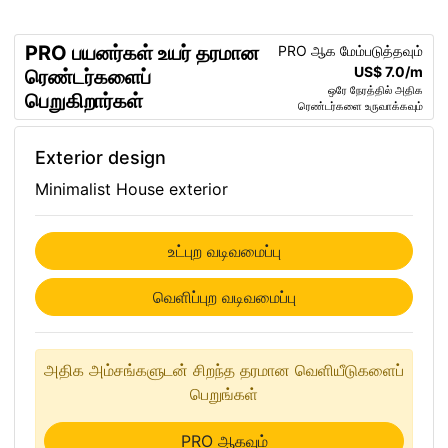
PRO பயனர்கள் உயர் தரமான
PRO ஆக மேம்படுத்தவும்
US$ 7.0/m
ரெண்டர்களைப்
ஒரே நேரத்தில் அதிக
பெறுகிறார்கள்
ரெண்டர்களை உருவாக்கவும்
Exterior design
Minimalist House exterior
உட்புற வடிவமைப்பு
வெளிப்புற வடிவமைப்பு
அதிக அம்சங்களுடன் சிறந்த தரமான வெளியீடுகளைப்
பெறுங்கள்
PRO ஆகவும்