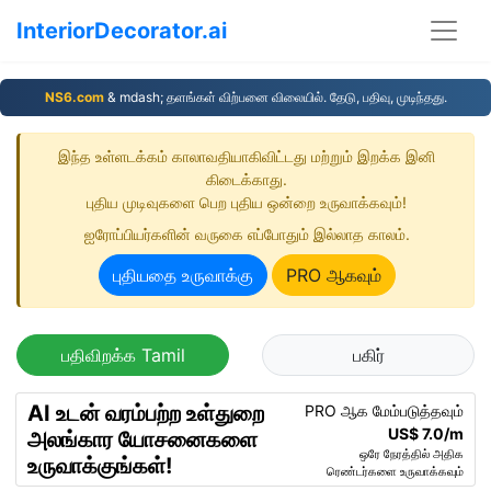
InteriorDecorator.ai
NS6.com
& mdash; தளங்கள் விற்பனை விலையில். தேடு, பதிவு, முடிந்தது.
இந்த உள்ளடக்கம் காலாவதியாகிவிட்டது மற்றும் இறக்க இனி
கிடைக்காது.
புதிய முடிவுகளை பெற புதிய ஒன்றை உருவாக்கவும்!
ஐரோப்பியர்களின் வருகை எப்போதும் இல்லாத காலம்.
புதியதை உருவாக்கு
PRO ஆகவும்
பதிவிறக்க Tamil
பகிர்
AI உடன் வரம்பற்ற உள்துறை
PRO ஆக மேம்படுத்தவும்
US$ 7.0/m
அலங்கார யோசனைகளை
ஒரே நேரத்தில் அதிக
உருவாக்குங்கள்!
ரெண்டர்களை உருவாக்கவும்