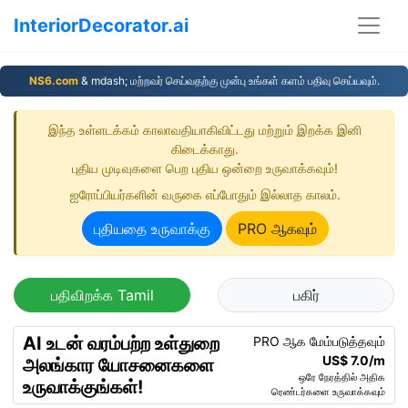
InteriorDecorator.ai
NS6.com
& mdash; மற்றவர் செய்வதற்கு முன்பு உங்கள் களம் பதிவு செய்யவும்.
இந்த உள்ளடக்கம் காலாவதியாகிவிட்டது மற்றும் இறக்க இனி
கிடைக்காது.
புதிய முடிவுகளை பெற புதிய ஒன்றை உருவாக்கவும்!
ஐரோப்பியர்களின் வருகை எப்போதும் இல்லாத காலம்.
புதியதை உருவாக்கு
PRO ஆகவும்
பதிவிறக்க Tamil
பகிர்
AI உடன் வரம்பற்ற உள்துறை
PRO ஆக மேம்படுத்தவும்
US$ 7.0/m
அலங்கார யோசனைகளை
ஒரே நேரத்தில் அதிக
உருவாக்குங்கள்!
ரெண்டர்களை உருவாக்கவும்