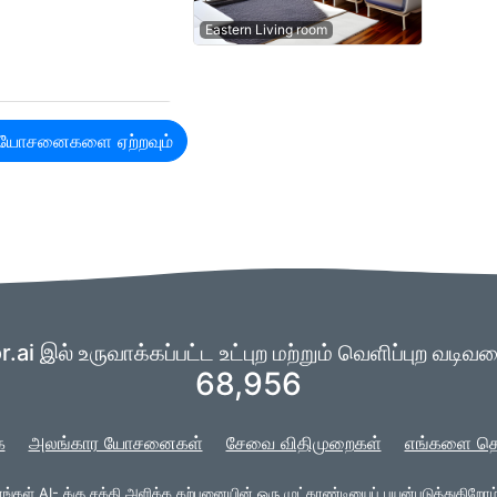
Eastern Living room
் யோசனைகளை ஏற்றவும்
.ai இல் உருவாக்கப்பட்ட உட்புற மற்றும் வெளிப்புற வட
68,956
ை
அலங்கார யோசனைகள்
சேவை விதிமுறைகள்
எங்களை தொ
எங்கள்
AI-
க்கு சக்தி அளிக்க கற்பனையின் ஒரு முட்கரண்டியைப் பயன்படுத்துகிறோம்