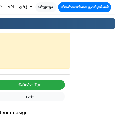
ம்
API
தமிழ்
உள்நுழைய
உங்கள் கணக்கை துவங்குங்கள்
பதிவிறக்க Tamil
பகிர்
terior design