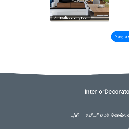
Minimalist Living room
மேலும
InteriorDecorator
பற்றி
தனியுரிமைக் கொள்க