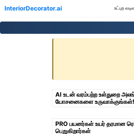
InteriorDecorator.ai
உட்புற வட
AI உடன் வரம்பற்ற உள்துறை அலங
யோசனைகளை உருவாக்குங்கள்
PRO பயனர்கள் உயர் தரமான ர
பெறுகிறார்கள்