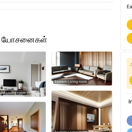
Ea
ார யோசனைகள்
Eastern Living room
list Living room
I
Eastern Living room