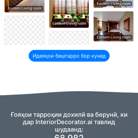
Eastern Living room
Eastern Living room
Eastern Living room
Eastern Living room
Идеяҳои бештарро бор кунед
Ғояҳои тарроҳии дохилӣ ва берунӣ, ки
дар InteriorDecorator.ai тавлид
шудаанд:
68,982