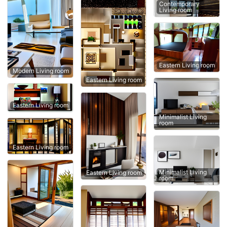
Contemporary
Living room
Eastern Living room
Modern Living room
Eastern Living room
Eastern Living room
Minimalist Living
room
Eastern Living room
Minimalist Living
Eastern Living room
room