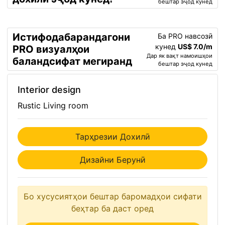
бештар эҷод кунед
Истифодабарандагони
Ба PRO навсозӣ
кунед
US$ 7.0/m
PRO визуалҳои
Дар як вақт намоишҳои
баландсифат мегиранд
бештар эҷод кунед
Interior design
Rustic Living room
Тарҳрезии Дохилӣ
Дизайни Берунӣ
Бо хусусиятҳои бештар баромадҳои сифати
беҳтар ба даст оред