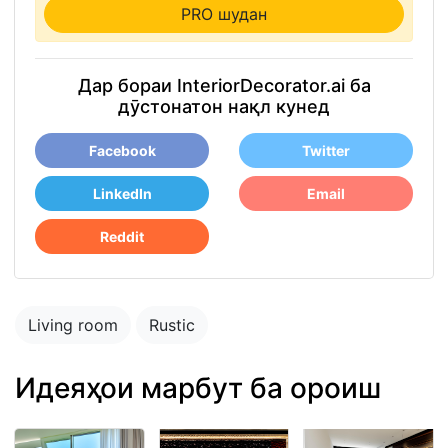
PRO шудан
Дар бораи InteriorDecorator.ai ба
дӯстонатон нақл кунед
Facebook
Twitter
LinkedIn
Email
Reddit
Living room
Rustic
Идеяҳои марбут ба ороиш