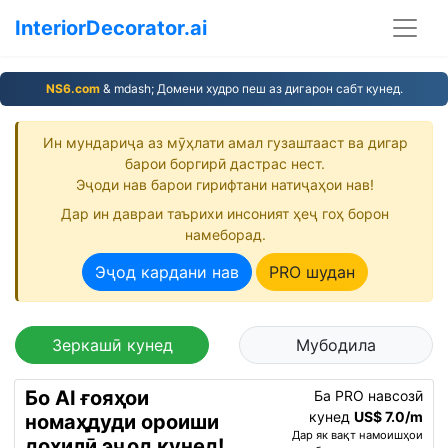
InteriorDecorator.ai
NS6.com
& mdash; Домени худро пеш аз дигарон сабт кунед.
Ин мундариҷа аз мӯҳлати амал гузаштааст ва дигар
барои боргирӣ дастрас нест.
Эҷоди нав барои гирифтани натиҷаҳои нав!
Дар ин давраи таърихи инсоният ҳеҷ гоҳ борон
намеборад.
Эҷод кардани нав
PRO шудан
Зеркашӣ кунед
Мубодила
Бо AI ғояҳои
Ба PRO навсозӣ
кунед
US$ 7.0/m
номаҳдуди ороиши
Дар як вақт намоишҳои
дохилӣ эҷод кунед!