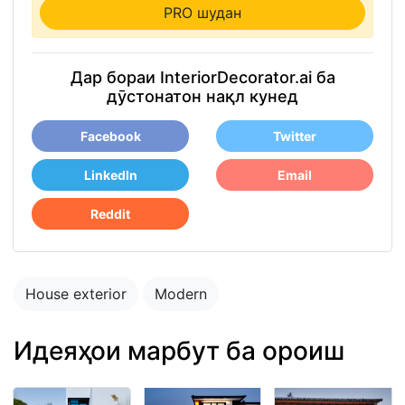
PRO шудан
Дар бораи InteriorDecorator.ai ба
дӯстонатон нақл кунед
Facebook
Twitter
LinkedIn
Email
Reddit
House exterior
Modern
Идеяҳои марбут ба ороиш