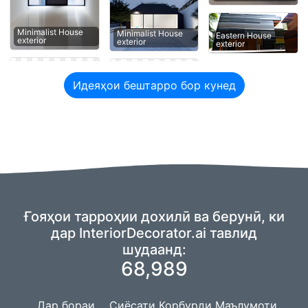
Minimalist House
Minimalist House
Eastern House
exterior
exterior
exterior
Идеяҳои бештарро бор кунед
Ғояҳои тарроҳии дохилӣ ва берунӣ, ки
дар InteriorDecorator.ai тавлид
шудаанд:
68,989
Дар бораи
Сиёсати Корбурди Маълумоти