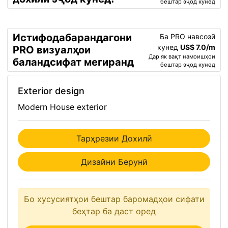
бештар эҷод кунед
Истифодабарандагони
Ба PRO навсозӣ
кунед
US$ 7.0/m
PRO визуалҳои
Дар як вақт намоишҳои
баландсифат мегиранд
бештар эҷод кунед
Exterior design
Modern House exterior
Тарҳрезии Дохилӣ
Дизайни Берунӣ
Бо хусусиятҳои бештар баромадҳои сифати
беҳтар ба даст оред