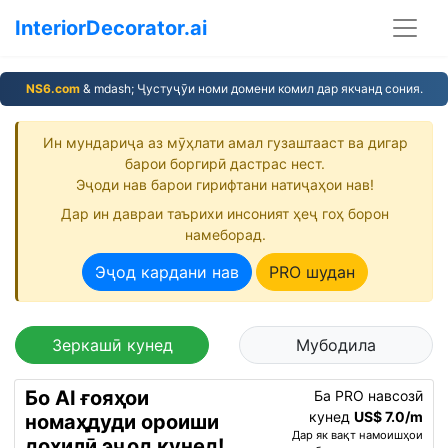
InteriorDecorator.ai
NS6.com
& mdash; Ҷустуҷӯи номи домени комил дар якчанд сония.
Ин мундариҷа аз мӯҳлати амал гузаштааст ва дигар
барои боргирӣ дастрас нест.
Эҷоди нав барои гирифтани натиҷаҳои нав!
Дар ин давраи таърихи инсоният ҳеҷ гоҳ борон
намеборад.
Эҷод кардани нав
PRO шудан
Зеркашӣ кунед
Мубодила
Бо AI ғояҳои
Ба PRO навсозӣ
кунед
US$ 7.0/m
номаҳдуди ороиши
Дар як вақт намоишҳои
дохилӣ эҷод кунед!