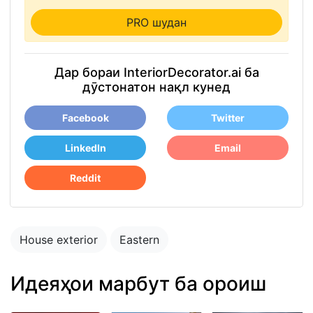
PRO шудан
Дар бораи InteriorDecorator.ai ба
дӯстонатон нақл кунед
Facebook
Twitter
LinkedIn
Email
Reddit
House exterior
Eastern
Идеяҳои марбут ба ороиш