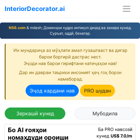
InteriorDecorator.ai
NS6.com
& mdash; Доменҳои худро интиқол диҳед ва захира кунед.
Суръат, оддӣ, бехатар.
Ин мундариҷа аз мӯҳлати амал гузаштааст ва дигар
барои боргирӣ дастрас нест.
Эҷоди нав барои гирифтани натиҷаҳои нав!
Дар ин давраи таърихи инсоният ҳеҷ гоҳ борон
намеборад.
Эҷод кардани нав
PRO шудан
Зеркашӣ кунед
Мубодила
Бо AI ғояҳои
Ба PRO навсозӣ
кунед
US$ 7.0/m
номаҳдуди ороиши