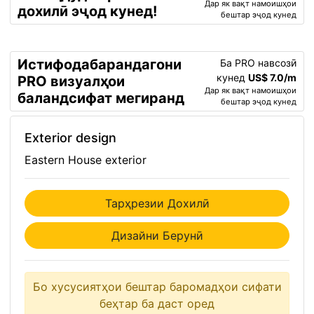
Дар як вақт намоишҳои
дохилӣ эҷод кунед!
бештар эҷод кунед
Истифодабарандагони
Ба PRO навсозӣ
кунед
US$ 7.0/m
PRO визуалҳои
Дар як вақт намоишҳои
баландсифат мегиранд
бештар эҷод кунед
Exterior design
Eastern House exterior
Тарҳрезии Дохилӣ
Дизайни Берунӣ
Бо хусусиятҳои бештар баромадҳои сифати
беҳтар ба даст оред