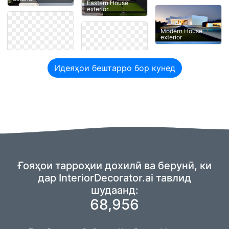
Eastern House
exterior
Modern House
exterior
Идеяҳои бештарро бор кунед
Ғояҳои тарроҳии дохилӣ ва берунӣ, ки
дар InteriorDecorator.ai тавлид
шудаанд:
68,956