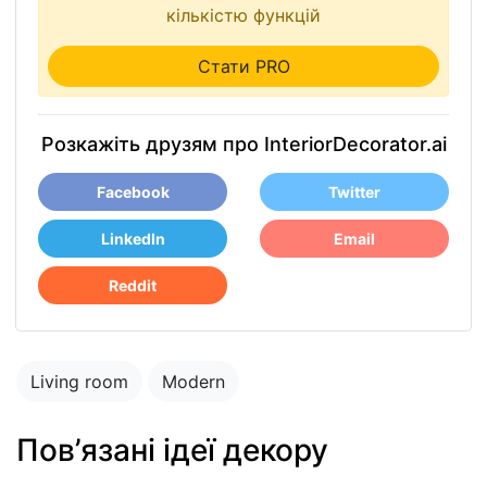
кількістю функцій
Стати PRO
Розкажіть друзям про InteriorDecorator.ai
Facebook
Twitter
LinkedIn
Email
Reddit
Living room
Modern
Пов’язані ідеї декору