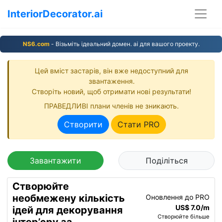
InteriorDecorator.ai
NS6.com
- Візьміть ідеальний домен. ai для вашого проекту.
Цей вміст застарів, він вже недоступний для
звантаження.
Створіть новий, щоб отримати нові результати!
ПРАВЕДЛИВІ плани членів не зникають.
Створити
Стати PRO
Завантажити
Поділіться
Створюйте
необмежену кількість
Оновлення до PRO
US$ 7.0/m
ідей для декорування
Створюйте більше