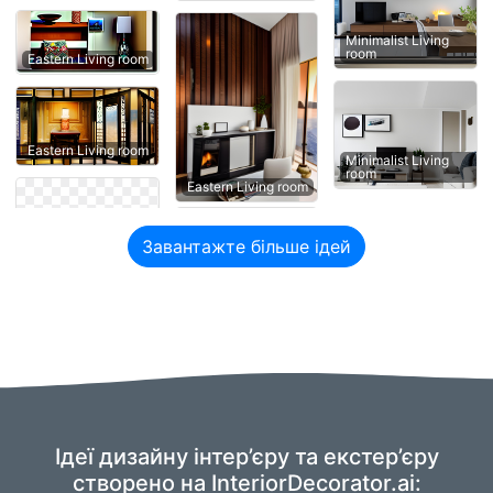
Minimalist Living
room
Eastern Living room
Eastern Living room
Minimalist Living
room
Eastern Living room
Завантажте більше ідей
Ідеї дизайну інтер’єру та екстер’єру
створено на InteriorDecorator.ai: