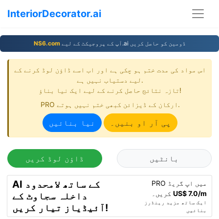
InteriorDecorator.ai
آپ کے پروجیکٹ کے ليے.ai ڈومين کو حاصل کريں
NS6.com
اس مواد کی مدت ختم ہو چکی ہے اور اب اسے ڈاؤن لوڈ کرنے کے
لیے دستیاب نہیں ہے.
تازہ نتائج حاصل کرنے کے لیے ایک نیا بناؤ!
PRO ارکان کے ڈیزائن کبھی ختم نہیں ہوتے.
پی آر او بنیں۔
نیا بنائیں
بانٹیں
ڈاؤن لوڈ کریں
AI کے ساتھ لامحدود
PRO میں اپ گریڈ
US$ 7.0/m
کریں۔
داخلہ سجاوٹ کے
ایک ساتھ مزید رینڈرز
آئیڈیاز تیار کریں!
بنائیں