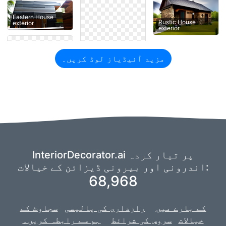
Eastern House
Rustic House
exterior
exterior
مزید آئیڈیاز لوڈ کریں۔
InteriorDecorator.ai پر تیار کردہ
اندرونی اور بیرونی ڈیزائن کے خیالات:
68,968
کے بارے میں
رازداری کی پالیسی
سجاوٹ کے
خیالات
سروس کی شرائط
ہم سے رابطہ کریں۔