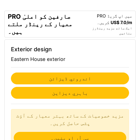
PRO صارفین کو اعلیٰ
PRO میں اپ گریڈ
US$ 7.0/m
کریں۔
معیار کے رینڈر ملتے
ایک ساتھ مزید رینڈرز
ہیں۔
بنائیں
Exterior design
Eastern House exterior
اندروني ڈیزائن
باہري ديزاین
مزید خصوصیات کے ساتھ بہتر معیار کے آؤٹ
پٹس حاصل کریں۔
پی آر او بنیں۔