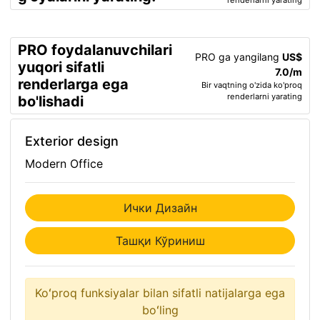
renderlarni yarating
PRO foydalanuvchilari
PRO ga yangilang
US$
yuqori sifatli
7.0/m
renderlarga ega
Bir vaqtning o'zida ko'proq
renderlarni yarating
bo'lishadi
Exterior design
Modern Office
Ички Дизайн
Ташқи Кўриниш
Koʻproq funksiyalar bilan sifatli natijalarga ega
boʻling