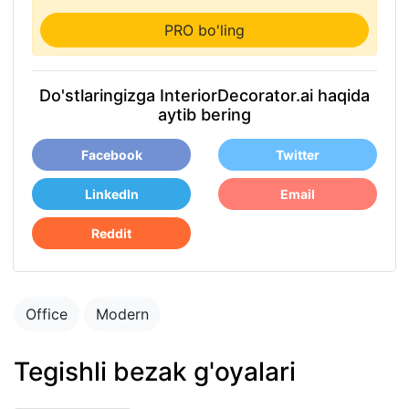
PRO bo'ling
Do'stlaringizga InteriorDecorator.ai haqida
aytib bering
Facebook
Twitter
LinkedIn
Email
Reddit
Office
Modern
Tegishli bezak g'oyalari