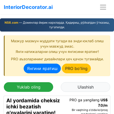
InteriorDecorator.ai
NS6.com
— Доменлар йирик нархларда. Қидириш, рўйхатдан ўтказиш,
тугатилди.
Мазкур мазмун муддати тугади ва энди юклаб олиш
учун мавжуд эмас.
Янги натижаларни олиш учун янгисини яратинг!
PRO аъзоларининг дизайнлари ҳеч қачон тугамайди.
Янгини яратиш
PRO bo'ling
Yuklab oling
Ulashish
AI yordamida cheksiz
PRO ga yangilang
US$
7.0/m
ichki bezatish
Bir vaqtning o'zida ko'proq
g'oyalarini yarating!