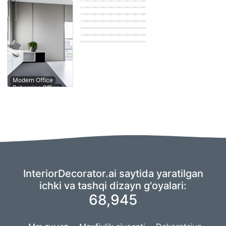
Bohemian Office
Eastern Office
Farmhouse Office
Eastern Office
Eastern Office
Scandinavian
Office
Contemporary
Modern Office
Office
InteriorDecorator.ai saytida yaratilgan
ichki va tashqi dizayn g'oyalari:
68,945