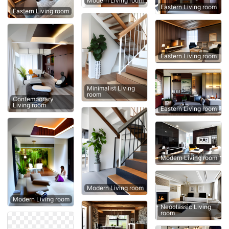
Modern Living room
Eastern Living room
Eastern Living room
Eastern Living room
Minimalist Living
room
Contemporary
Living room
Eastern Living room
Modern Living room
Modern Living room
Modern Living room
Neoclassic Living
room