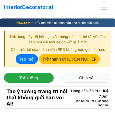
InteriorDecorator.ai
NS6.com
— Lấy tên miền.ai hoàn hảo cho dự án của bạn.
Nội dung này đã hết hạn và không còn có thể tải về nữa.
Tạo một cái mới để có kết quả mới!
Các thiết kế của thành viên PRO không bao giờ hết hạn.
Tạo mới
Trở thành CHUYÊN NGHIỆP
Tải xuống
Chia sẻ
Tạo ý tưởng trang trí nội
Nâng cấp lên Pro
US$
7.0/m
thất không giới hạn với
Tạo nhiều kết xuất cùng
AI!
một lúc