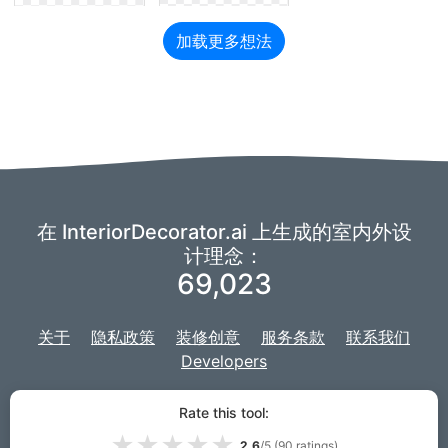
加载更多想法
在 InteriorDecorator.ai 上生成的室内外设
计理念：
69,023
关于
隐私政策
装修创意
服务条款
联系我们
Developers
我们正在使用
想象
的分支来为我们的人工智能提供动力，
我们的项目是用
Rate this tool:
Django
为网站开发的。
★
★
★
★
★
2.6
/5 (
90
ratings)