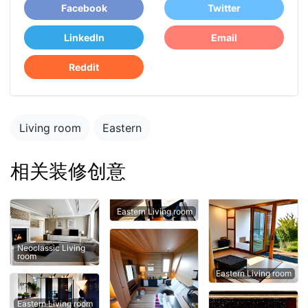
Facebook
Twitter
LinkedIn
Email
Reddit
Living room
Eastern
相关装修创意
Eastern Living room
Neoclassic Living
room
Eastern Living room
Eastern Living room