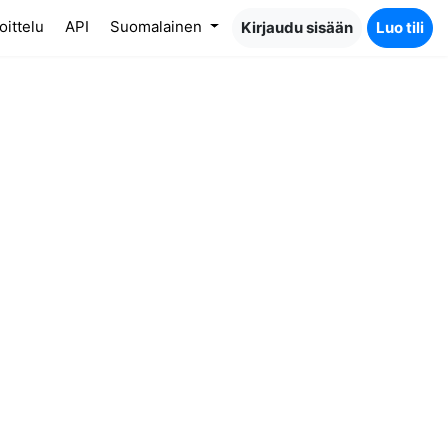
oittelu
API
Suomalainen
Kirjaudu sisään
Luo tili