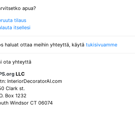
rvitsetko apua?
ruuta tilaus
lauta itsellesi
s haluat ottaa meihin yhteyttä, käytä
tukisivuamme
i ota yhteyttä
PS.org
LLC
tn: InteriorDecoratorAI.com
0 Clark st.
O. Box 1232
outh Windsor CT 06074