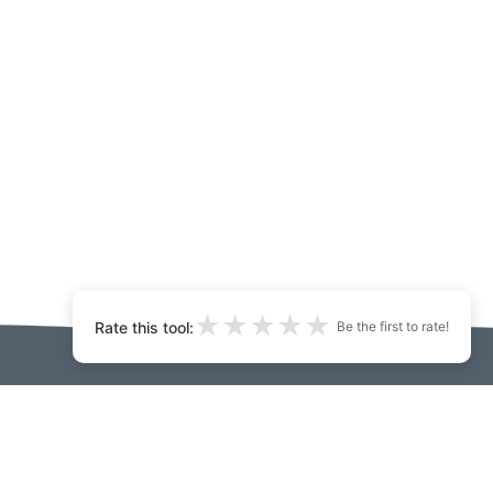
★
★
★
★
★
Rate this tool:
Be the first to rate!
eluideoita:
teyttä
Developers