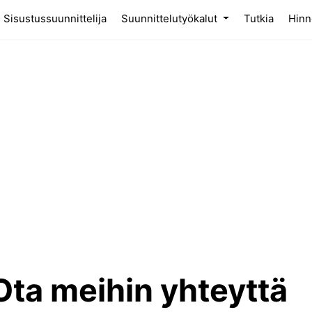
(current)
Sisustussuunnittelija
Suunnittelutyökalut
Tutkia
Hinn
Ota meihin yhteyttä