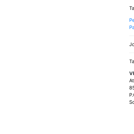
Ta
Pe
Pa
Jo
Ta
V
At
85
P.
S