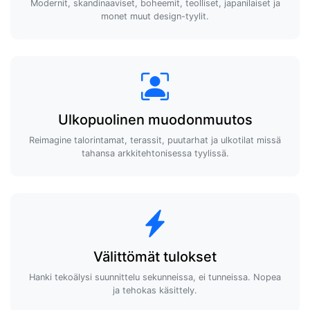
Modernit, skandinaaviset, boheemit, teolliset, japanilaiset ja
monet muut design-tyylit.
Ulkopuolinen muodonmuutos
Reimagine talorintamat, terassit, puutarhat ja ulkotilat missä
tahansa arkkitehtonisessa tyylissä.
Välittömät tulokset
Hanki tekoälysi suunnittelu sekunneissa, ei tunneissa. Nopea
ja tehokas käsittely.