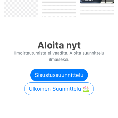
Art deco House
room
Midcentury modern
exterior
Contemporary
House exterior
Bedroom
Eastern Outdoor
Modern Bedroom
patio
Aloita nyt
Ilmoittautumista ei vaadita. Aloita suunnittelu
ilmaiseksi.
Sisustussuunnittelu
Ulkoinen Suunnittelu