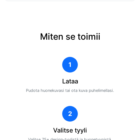
Miten se toimii
1
Lataa
Pudota huonekuvasi tai ota kuva puhelimellasi.
2
Valitse tyyli
Valitse 75+ design-tyylistä ja huonetyypistä.