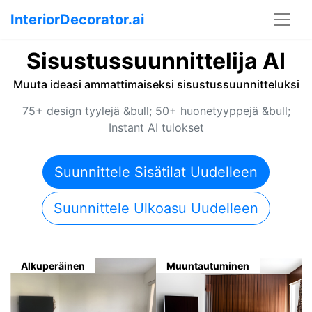
InteriorDecorator.ai
Sisustussuunnittelija AI
Muuta ideasi ammattimaiseksi sisustussuunnitteluksi
75+ design tyylejä &bull; 50+ huonetyyppejä &bull;
Instant AI tulokset
Suunnittele Sisätilat Uudelleen
Suunnittele Ulkoasu Uudelleen
Alkuperäinen
Muuntautuminen