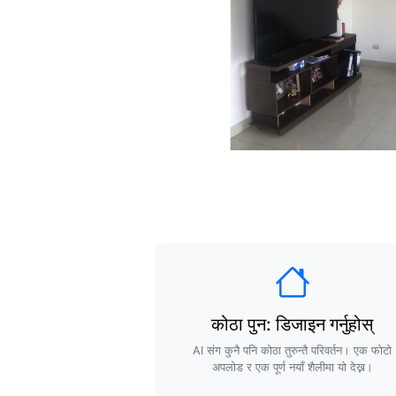
कोठा पुन: डिजाइन गर्नुहोस्
AI संग कुनै पनि कोठा तुरुन्तै परिवर्तन। एक फोटो
अपलोड र एक पूर्ण नयाँ शैलीमा यो देख्न।