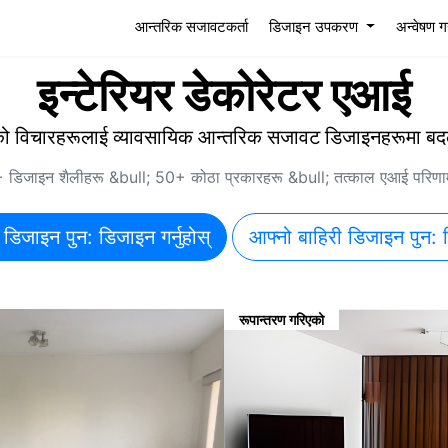
(current)
आन्तरिक सजावटकर्ता
डिजाइन उपकरण
अन्वेषण गर्
इन्टेरियर डेकोरेटर एआई
को विचारहरूलाई व्यावसायिक आन्तरिक सजावट डिजाइनहरूमा बदल्
 डिजाइन शैलीहरू &bull; 50+ कोठा प्रकारहरू &bull; तत्काल एआई परिणा
 डिजाइन पुन: डिजाइन गर्नुहोस्
आफ्नो बाहिरी डिजाइन पुन: ड
रूपान्तरण गरिएको