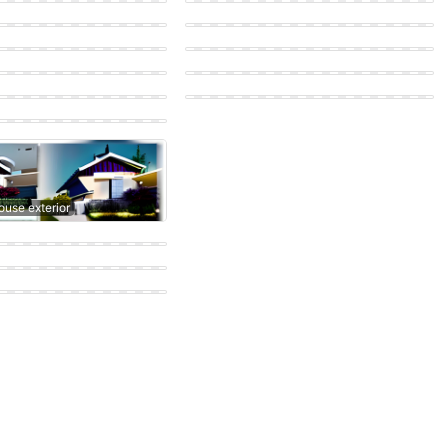
e exterior
Modern Bedroom
door patio
Scandinavian Living room
hen
Eastern House exterior
e exterior
Vintage Coffee shop
e exterior
ouse exterior
hen
e exterior
e exterior
e exterior