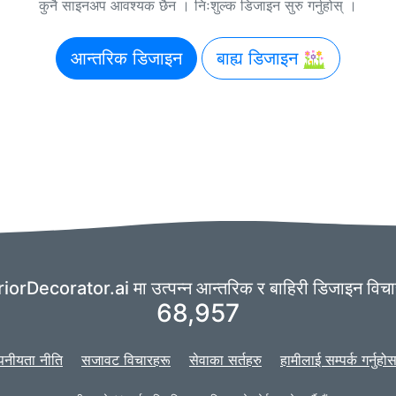
कुनै साइनअप आवश्यक छैन । निःशुल्क डिजाइन सुरु गर्नुहोस् ।
आन्तरिक डिजाइन
बाह्य डिजाइन
riorDecorator.ai मा उत्पन्न आन्तरिक र बाहिरी डिजाइन विचा
68,957
पनीयता नीति
सजावट विचारहरू
सेवाका सर्तहरु
हामीलाई सम्पर्क गर्नुहो