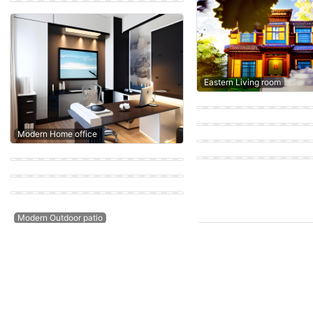
Eastern Living room
Eastern Living room
Modern Bedroom
Eastern House exterior
Modern Home office
Eastern Living room
Contemporary Outdoor patio
Farmhouse Outdoor garden
Modern House exterior
Modern Outdoor patio