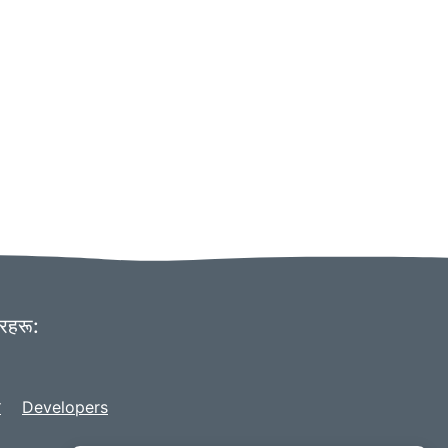
रहरू:
स
Developers