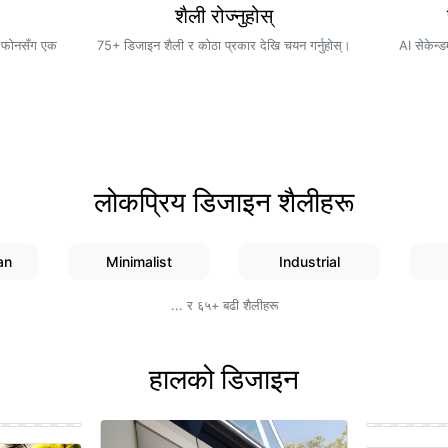
शैली रोज्नुहोस्
ो फोनसँग एक
75+ डिजाइन शैली र कोठा प्रकार देखि चयन गर्नुहोस्।
AI सेकेन्ड
लोकप्रिय डिजाइन शैलीहरू
an
Minimalist
Industrial
... र ६५+ बढी शैलीहरू
हालको डिजाइन
Modern Hous