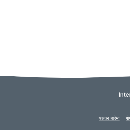
Inte
यसका बारेमा
गो