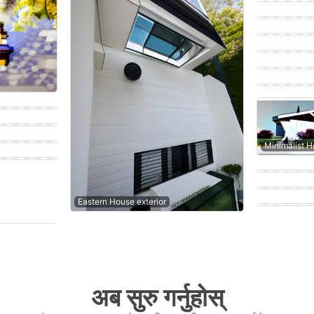
Eastern Hous
Tropical Out
Modern Kitc
Modern Hous
Eastern Hous
Minimalist H
Modern Kitc
Eastern Hous
Eastern Hous
Eastern House exterior
Eastern Outdoor patio
Eastern Hous
अब सुरु गर्नुहोस्