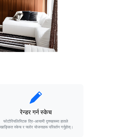
रेन्डर गर्न स्केच
फोटोरियलिस्टिक त्रि-आयामी दृश्यहरूमा हातले
ेखाङ्कित स्केच र फ्लोर योजनाहरू परिवर्तन गर्नुहोस्।