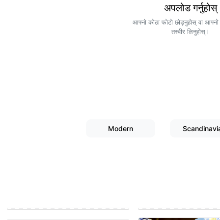
अपलोड गर्नुहोस्
आफ्नो कोठा फोटो छोड्नुहोस् वा आफ्न
तस्वीर लिनुहोस्।
Modern
Scandinavi
Rustic Outdoor garden
Modern House exterior