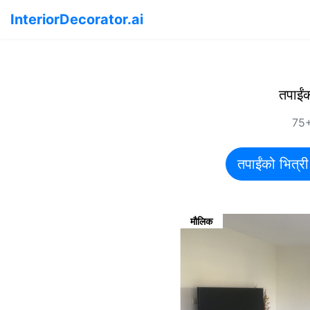
InteriorDecorator.ai
तपाईं
75+
तपाईंको भित्री
मौलिक